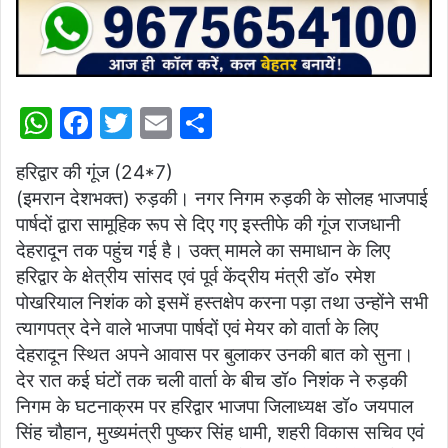
W
F
T
E
S
h
a
w
m
h
हरिद्वार की गूंज (24*7)
at
c
itt
ai
ar
(इमरान देशभक्त) रुड़की। नगर निगम रुड़की के सोलह भाजपाई
s
e
er
l
e
पार्षदों द्वारा सामूहिक रूप से दिए गए इस्तीफे की गूंज राजधानी
A
b
देहरादून तक पहुंच गई है। उक्त् मामले का समाधान के लिए
p
o
हरिद्वार के क्षेत्रीय सांसद एवं पूर्व केंद्रीय मंत्री डॉ० रमेश
पोखरियाल निशंक को इसमें हस्तक्षेप करना पड़ा तथा उन्होंने सभी
p
o
त्यागपत्र देने वाले भाजपा पार्षदों एवं मेयर को वार्ता के लिए
k
देहरादून स्थित अपने आवास पर बुलाकर उनकी बात को सुना।
देर रात कई घंटों तक चली वार्ता के बीच डॉ० निशंक ने रुड़की
निगम के घटनाक्रम पर हरिद्वार भाजपा जिलाध्यक्ष डॉ० जयपाल
सिंह चौहान, मुख्यमंत्री पुष्कर सिंह धामी, शहरी विकास सचिव एवं