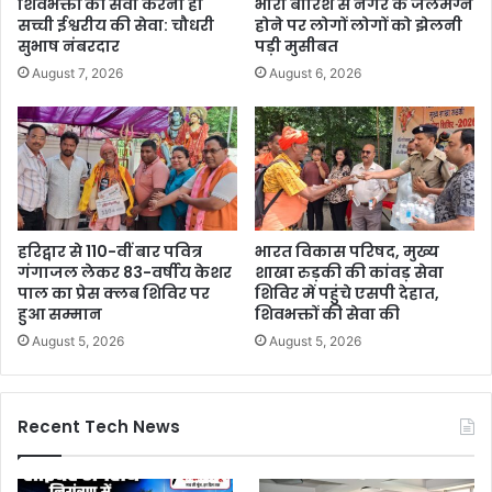
शिवभक्तों की सेवा करना ही
भारी बारिश से नगर के जलमग्न
सच्ची ईश्वरीय की सेवा: चौधरी
होने पर लोगों लोगों को झेलनी
सुभाष नंबरदार
पड़ी मुसीबत
August 7, 2026
August 6, 2026
हरिद्वार से 110-वीं बार पवित्र
भारत विकास परिषद, मुख्य
गंगाजल लेकर 83-वर्षीय केशर
शाखा रुड़की की कांवड़ सेवा
पाल का प्रेस क्लब शिविर पर
शिविर में पहुंचे एसपी देहात,
हुआ सम्मान
शिवभक्तों की सेवा की
August 5, 2026
August 5, 2026
Recent Tech News