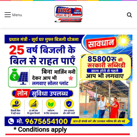
S
Menu
fo