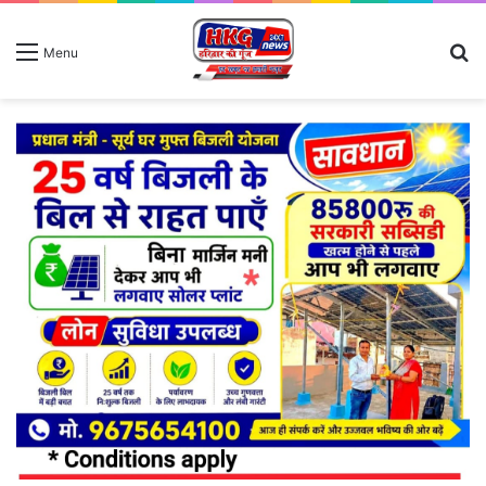
S
Menu
fo