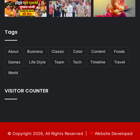
Tags
About
Business
Classic
Color
Content
Foods
Games
Life Style
Team
Tech
Timeline
Travel
World
VISITOR COUNTER
© Copyright 2026, All Rights Reserved |
Website Developed