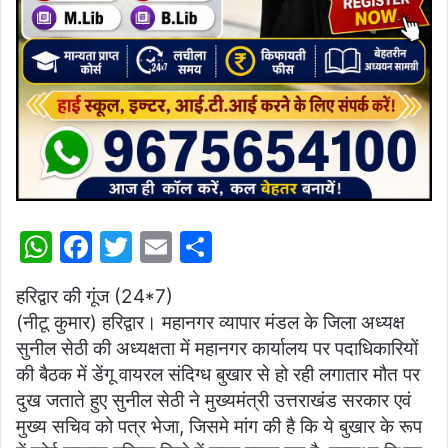
W
F
T
E
S
h
a
w
m
h
हरिद्वार की गूंज (24*7)
at
c
itt
ai
ar
(नीटू कुमार) हरिद्वार। महानगर व्यापार मंडल के जिला अध्यक्ष
s
e
er
l
e
सुनील सेठी की अध्यक्षता में महानगर कार्यालय पर पदाधिकारियों
A
b
की बैठक में डेंगू वायरल संदिग्ध बुखार से हो रही लगातार मौत पर
p
o
दुख जताते हुए सुनील सेठी ने मुख्यमंत्री उत्तराखंड सरकार एवं
मुख्य सचिव को पत्र भेजा, जिसमे मांग की है कि ये बुखार के रूप
p
o