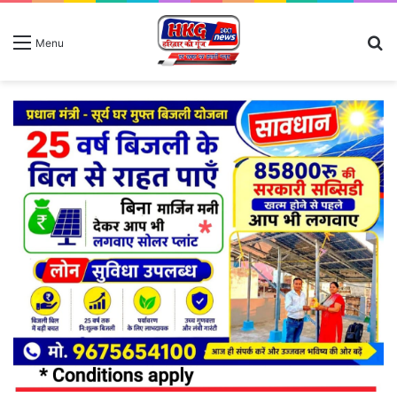
S
Menu
fo