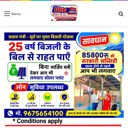
S
Menu
fo