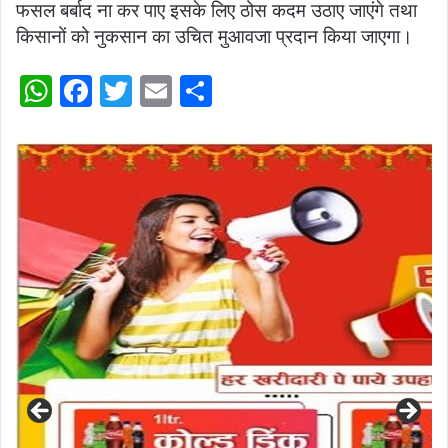
फसल बर्बाद ना कर पाए इसके लिए ठोस कदम उठाए जाएंगे तथा
किसानों को नुकसान का उचित मुआवजा प्रदान किया जाएगा।
W
F
T
E
S
h
a
w
m
h
at
c
itt
ai
ar
s
e
er
l
e
A
b
p
o
p
o
k