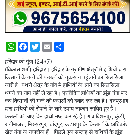
W
F
T
E
S
h
a
w
m
h
हरिद्वार की गूंज (24*7)
at
c
itt
ai
ar
(विकास शर्मा) हरिद्वार। हरिद्वार के ग्रामीण क्षेत्रों में हाथियों द्वारा
s
e
er
l
e
किसानों के गन्ने की फसलों को नुकसान पहुंचाने का सिलसिला
A
b
जारी है।पथरी क्षेत्र के गांव में हाथियों के आने का सिलसिला
p
o
थमने का नाम नहीं ले रहा है। प्रतिदिन हाथियों का झुंड गंगा पार
कर किसानों की गन्ने की फसलों को बर्बाद कर रहा है। वनप्रभाग
p
o
द्वारा हाथियों को रोकने के सारे उपाय नाकाम साबित हुए हैं।
k
फसलों को आए दिन हाथी नष्ट कर रहे हैं। गांव बिशनपुर, कुंडी,
रानीमाजरा, मिस्सरपुर, चांदपुर, कटारपुर के किसानों के अधिकांश
खेत गंगा के नजदीक हैं। पिछले एक सप्ताह से हाथियों के झुंड