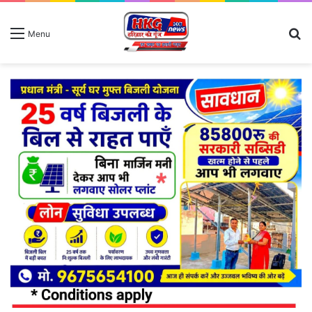
S
Menu
fo