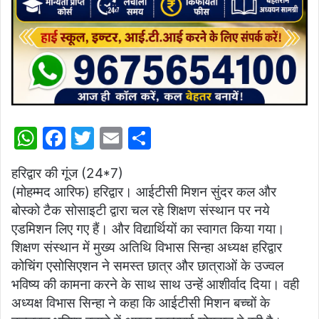
W
F
T
E
S
h
a
w
m
h
हरिद्वार की गूंज (24*7)
at
c
itt
ai
ar
(मोहम्मद आरिफ) हरिद्वार। आईटीसी मिशन सुंदर कल और
s
e
er
l
e
बोस्को टैक सोसाइटी द्वारा चल रहे शिक्षण संस्थान पर नये
A
b
एडमिशन लिए गए हैं। और विद्यार्थियों का स्वागत किया गया।
p
o
शिक्षण संस्थान में मुख्य अतिथि विभास सिन्हा अध्यक्ष हरिद्वार
कोचिंग एसोसिएशन ने समस्त छात्र और छात्राओं के उज्वल
p
o
भविष्य की कामना करने के साथ साथ उन्हें आशीर्वाद दिया। वही
k
अध्यक्ष विभास सिन्हा ने कहा कि आईटीसी मिशन बच्चों के