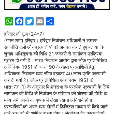
W
F
T
E
S
h
a
w
m
h
हरिद्वार की गूंज (24*7)
at
c
itt
ai
ar
(गगन शर्मा) हरिद्वार। हरिद्वार निर्वाचन अधिकारी ने समस्त
s
e
er
l
e
राजनीति दलों और प्रत्याशीयो को अवगत कराते हुए बताया कि
A
b
चुनाव अधिसूचना की तिथि 21 जनवरी से नामांकन प्रक्रिया
p
o
प्रारंभ हो गयी है। भारत निर्वाचन आयोग द्वारा लोक प्रतिनिधित्व
अधिनियम 1951 की धारा-90 के तहत प्रत्याशियों हेतु
p
o
अधिकतम निर्वाचन व्यय सीमा बढ़ाकर 40 लाख प्रति प्रत्याशी
k
कर दी गयी है। लोक प्रतिनिधित्व अधिनियम 1951 की
धारा-77 (1) के अनुसार विधानसभा के प्रत्येक प्रत्याशी के लिये
नामांकन की तिथि से निर्वाचन के परिणाम की घोषणा की तिथि के
मध्य सभी व्ययो का पृथक में लेखा रखना अनिवार्य होगा।
प्रत्याशियों को अपने व्यय लेखों में डिजिटल माध्यम से किये जाने
वाले व्यय को भी शामिल करना होगा। लेखांकन हेतु प्रत्याशियों