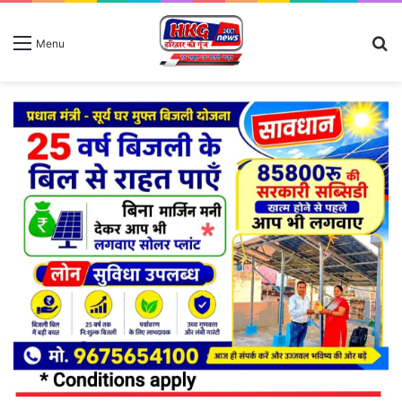
S
Menu
fo