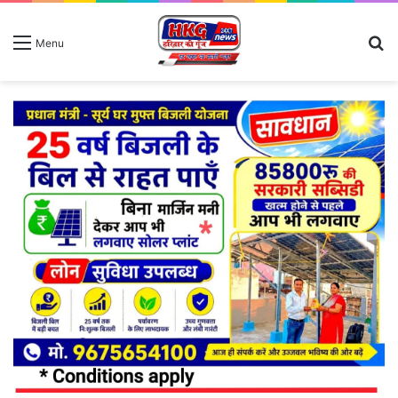
S
Menu
fo