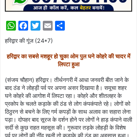
W
F
T
E
S
h
a
w
m
h
हरिद्वार की गूंज (24*7)
at
c
itt
ai
ar
s
e
er
l
e
हरिद्वार का सबसे मशहूर हो चुुुका ओम पुल घने कोहरे की चादर में
A
b
लिपटा हुआ
p
o
(संजय चौहान) हरिद्वार। तीर्थनगरी में आधा जनवरी बीत जाने के
p
o
बाद ठंड ने लोहड़ी पर्व पर अपना असर दिखाया है। समूचा शहर
k
घने कोहरे की आगोश में लिपटा रहा। कोहरे और शीतलहर के
प्रकोप के चलते कड़ाके की ठंड से लोग कंपकंपाते रहे। लोगों को
ठिठुरन से बचने के लिए गर्म कपड़ों के साथ अलाव का सहारा लेना
पड़ा। दोपहर बाद सूरज के दर्शन होने पर लोगों ने हाड़ कंपाने वाली
सर्दी से कुछ राहत महसूस की। गुरूवार तड़के लोहड़ी के विशेष
पर्व पर लोगों की नींद खुली तो कड़ाके की ठंड का अहसास हुआ।