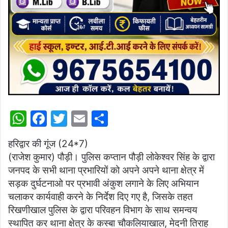
W
F
T
E
S
h
a
w
m
h
हरिद्वार की गूंज (24*7)
at
c
itt
ai
ar
(राजेश कुमार) पौड़ी। पुलिस कप्तान पौड़ी लोकेश्वर सिंह के द्वारा
s
e
er
l
e
जनपद के सभी थाना प्रभारियों को अपने अपने थाना क्षेत्र में
A
b
सड़क दुर्घटनाओ पर प्रभावी अंकुश लगाने के लिए अभियान
p
o
चलाकर कार्यवाही करने के निर्देश दिए गए है, जिसके तहत
रिखणीखाल पुलिस के द्वारा परिवहन विभाग के साथ समन्वय
p
o
स्थापित कर थाना क्षेत्र के कस्बा चौकलियाखाल, मेदनी तिराह