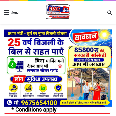
S
Menu
fo