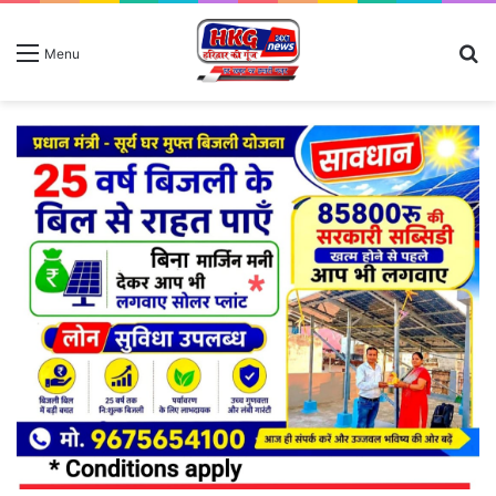
S
Menu
fo