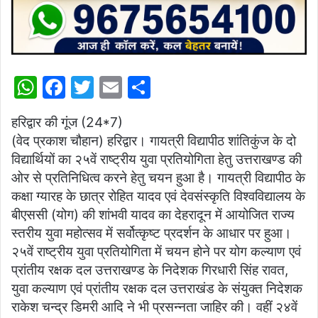
W
F
T
E
S
h
a
w
m
h
हरिद्वार की गूंज (24*7)
at
c
itt
ai
ar
(वेद प्रकाश चौहान) हरिद्वार। गायत्री विद्यापीठ शांतिकुंज के दो
s
e
er
l
e
विद्यार्थियों का २५वें राष्ट्रीय युवा प्रतियोगिता हेतु उत्तराखण्ड की
A
b
ओर से प्रतिनिधित्व करने हेतु चयन हुआ है। गायत्री विद्यापीठ के
p
o
कक्षा ग्यारह के छात्र रोहित यादव एवं देवसंस्कृति विश्वविद्यालय के
बीएससी (योग) की शांभवी यादव का देहरादून में आयोजित राज्य
p
o
स्तरीय युवा महोत्सव में सर्वोत्कृष्ट प्रदर्शन के आधार पर हुआ।
k
२५वें राष्ट्रीय युवा प्रतियोगिता में चयन होने पर योग कल्याण एवं
प्रांतीय रक्षक दल उत्तराखण्ड के निदेशक गिरधारी सिंह रावत,
युवा कल्याण एवं प्रांतीय रक्षक दल उत्तराखंड के संयुक्त निदेशक
राकेश चन्द्र डिमरी आदि ने भी प्रसन्नता जाहिर की। वहीं २४वें