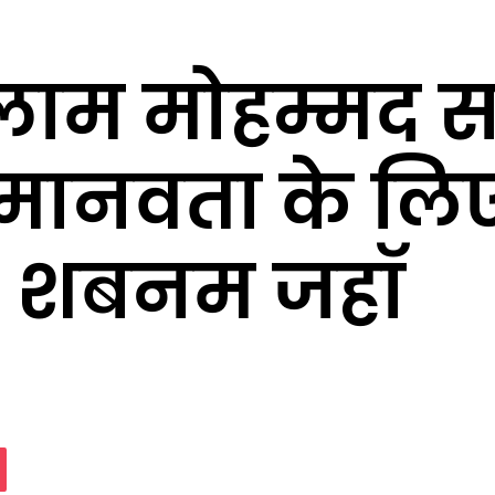
्लाम मोहम्मद 
्ण मानवता के लि
 शबनम जहाॅ
assniki
Pocket