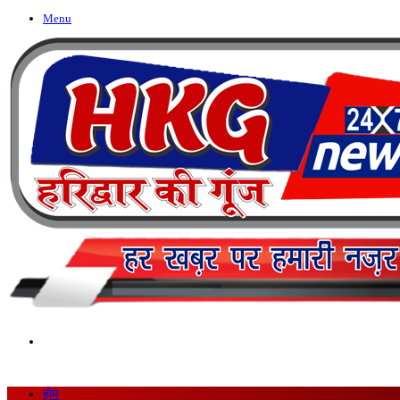
Menu
Search
for
होम