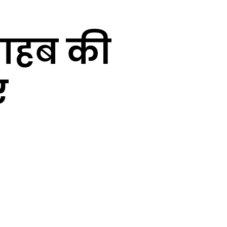
साहब की
ए