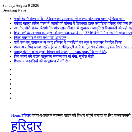
Article
Sunday, August 9 2026
Breaking News
चर्चा: बैरागी कैम्प पार्किंग ठेकेदार की अव्यवस्था से लक्सर रोड लगा भारी ट्रैफ़िक जाम
कांवड़ यात्रा अंतिम चरण में, लाखों की संख्या में शिवभक्त डाक कांवड़िया पवित्र गंगा जल लेने 
दक्षदीप, गौरी शंकर, बैरागी कैंप और लालजीवाला में सुचारू जलापूर्ति से शिवभक्तों को बड़ी र
शिवभक्तों के स्वास्थ्य की सुरक्षा में जुटा स्वास्थ्य विभाग, 32 शिविरों में मिल रहा नि:शुल्क उप
जिला कारागार में गंगा कथा का आयोजन
श्री वैश्य बंधु समाज मध्य क्षेत्र हरिद्वार ने कांवड़ियों को जूस व फलाहार वितरित किया
अखाड़ा परिषद अध्यक्ष श्रीमहंत डा० रविंद्रपुरी ने किया गुजरात से आए महामंडलेश्वर स्वामी कु
कांवड़ मेले में खाद्य सुरक्षा विभाग की सख्ती, 11 खाद्य पदार्थों के नमूने लिए
शिव भक्तों की यात्रा सकुशल सम्पन्न करे मां गंगा: सुनील सेठी
शिवभक्त कावड़ियों की श्रद्धाभाव से की सेवा
Sidebar
Random
Article
Log
In
Instagram
YouTube
Twitter
Facebook
Home
/
हरिद्वार
/
पैगंबर-ए-इस्लाम मोहम्मद साहब की शिक्षाएं संपूर्ण मानवता के लिए कल्याणकारी
हरिद्वार