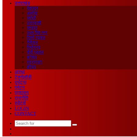
उत्तराखंड
देहरादून
अल्मोड़ा
चमोली
उत्तरकाशी
चम्पावत
उधम सिंह नगर
टिहरी गढ़वाल
नैनीताल
पिथौरागढ़
पौड़ी गढ़वाल
बागेश्वर
रुद्रप्रयाग
हरिद्वार
आस्था
टेक्नोलॉजी
दुर्घटना
पर्यटन
प्रशासन
राजनीति
स्पोर्ट्स
LOGIN
CONTACT
Search
Sidebar
for
Random