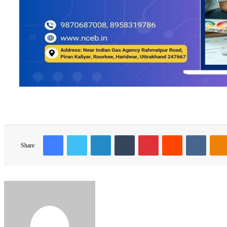
Facebook
Twitter
LinkedIn
Tumblr
Pinterest
Reddit
VKonta
Share