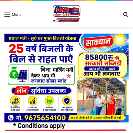
S
Menu
fo