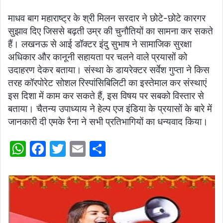
माधव बाग महाराष्ट्र के श्री मिलन सरदार ने छोटे-छोटे कारगर
सुझाव दिए जिससे बढ़ती उम्र की चुनौतियों का सामना कर सकते
हैं। लखनऊ से आई डॉक्टर इंदु सुभाष ने सामाजिक सुरक्षा
अधिकार और कानूनी सहायता पर चलने वाले प्रयासों को
उदाहरण देकर बताया। संस्था के डायरेक्टर सर्वेश गुप्ता ने किस
तरह कॉरपोरेट सोशल रिस्पांसिबिलिटी का इस्तेमाल कर संस्थाएं
इस दिशा में काम कर सकते हैं, इस विषय पर सबको विस्तार से
बताया। चैतन्य उपाध्याय ने हेल्प एज इंडिया के प्रयासों के बारे में
जानकारी दी एमके रैना ने सभी प्रतिभागियों का धन्यवाद किया।
W
F
T
E
S
h
a
w
m
h
at
c
itt
ai
ar
s
e
er
l
e
A
b