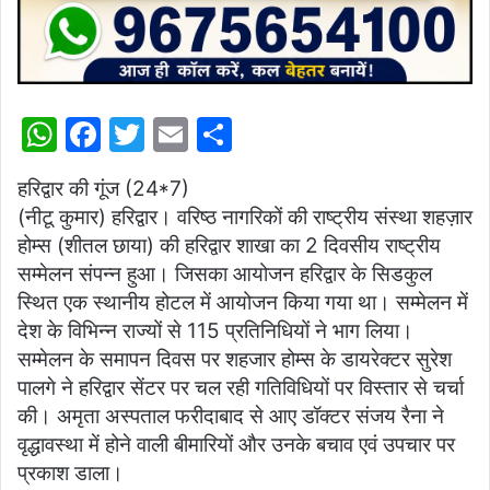
W
F
T
E
S
h
a
w
m
h
हरिद्वार की गूंज (24*7)
at
c
itt
ai
ar
(नीटू कुमार) हरिद्वार। वरिष्ठ नागरिकों की राष्ट्रीय संस्था शहज़ार
s
e
er
l
e
होम्स (शीतल छाया) की हरिद्वार शाखा का 2 दिवसीय राष्ट्रीय
A
b
सम्मेलन संपन्न हुआ। जिसका आयोजन हरिद्वार के सिडकुल
p
o
स्थित एक स्थानीय होटल में आयोजन किया गया था। सम्मेलन में
देश के विभिन्न राज्यों से 115 प्रतिनिधियों ने भाग लिया।
p
o
सम्मेलन के समापन दिवस पर शहजार होम्स के डायरेक्टर सुरेश
k
पालगे ने हरिद्वार सेंटर पर चल रही गतिविधियों पर विस्तार से चर्चा
की। अमृता अस्पताल फरीदाबाद से आए डॉक्टर संजय रैना ने
वृद्धावस्था में होने वाली बीमारियों और उनके बचाव एवं उपचार पर
प्रकाश डाला।