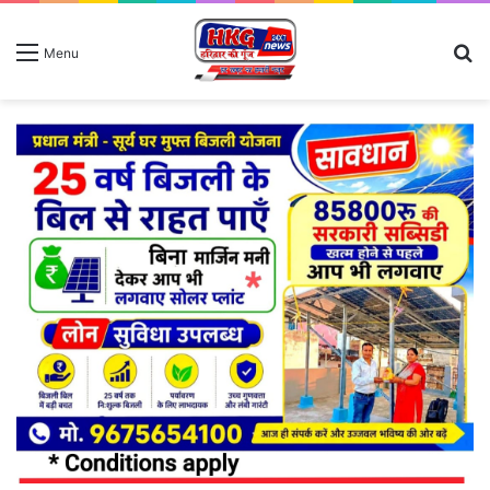
S
Menu
fo