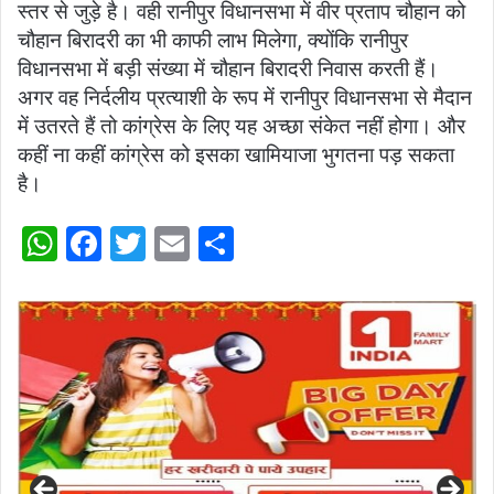
स्तर से जुड़े है। वही रानीपुर विधानसभा में वीर प्रताप चौहान को
चौहान बिरादरी का भी काफी लाभ मिलेगा, क्योंकि रानीपुर
विधानसभा में बड़ी संख्या में चौहान बिरादरी निवास करती हैं।
अगर वह निर्दलीय प्रत्याशी के रूप में रानीपुर विधानसभा से मैदान
में उतरते हैं तो कांग्रेस के लिए यह अच्छा संकेत नहीं होगा। और
कहीं ना कहीं कांग्रेस को इसका खामियाजा भुगतना पड़ सकता
है।
W
F
T
E
S
h
a
w
m
h
at
c
itt
ai
ar
s
e
er
l
e
A
b
p
o
p
o
k