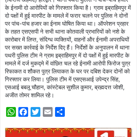
s
e
er
l
e
के ईनामी दो आरोपियों को गिरफ्तार किया है। ग्राम इब्राहिमपुर में
A
b
दो पक्षों में हुई मारपीट के मामले में फरार चलने पर पुलिस ने दोनों
p
o
पर पांच-पांच हजार का ईनाम घोषित किया था। ऑपरेशन प्रहार
के तहत एसएसपी ने सभी थाना कोतवाली प्रभारियों को नशे के
p
o
कारोबार में लिप्त, संदिग्ध व्यक्तियों, वाहनों और ईनामी अपराधियों
k
पर सख्त कार्रवाई के निर्देश दिए हैं। निर्देशों के अनुपालन में थाना
पथरी पुलिस टीम ने ग्राम इब्राहिमपुर में दो पक्षों में हुई मारपीट के
मामले में दर्ज मुकद्मे में वांछित चल रहे ईनामी आरोपी फिरोज पुत्र
रिफाकत व शौकत पुत्र लियाकत के घर पर दबिश देकर दोनों को
गिरफ्तार कर लिया। पुलिस टीम में एसएसआई उपेन्द्र सिंह,
एसआई बबलू चौहान, कांस्टेबल सुशील कुमार, ब्रह्मदत्त जोशी,
अजीत तोमर शामिल रहे।
W
F
T
E
S
h
a
w
m
h
at
c
itt
ai
ar