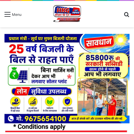
S
Menu
fo