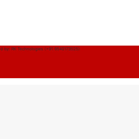
d by: RK Technologies (+91 9540173525)