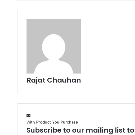
p
o
k
Rajat Chauhan
With Product You Purchase
Subscribe to our mailing list t