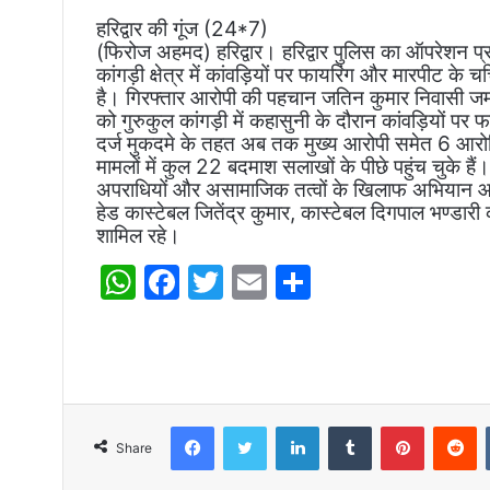
h
a
w
m
h
हरिद्वार की गूंज (24*7)
at
c
itt
ai
ar
(फिरोज अहमद) हरिद्वार। हरिद्वार पुलिस का ऑपरेशन प्
s
e
er
l
e
कांगड़ी क्षेत्र में कांवड़ियों पर फायरिंग और मारपीट के 
है। गिरफ्तार आरोपी की पहचान जतिन कुमार निवासी जमाल
A
b
को गुरुकुल कांगड़ी में कहासुनी के दौरान कांवड़ियों 
p
o
दर्ज मुकदमे के तहत अब तक मुख्य आरोपी समेत 6 आरोपियों 
मामलों में कुल 22 बदमाश सलाखों के पीछे पहुंच चुके
p
o
अपराधियों और असामाजिक तत्वों के खिलाफ अभियान आगे
हेड कास्टेबल जितेंद्र कुमार, कास्टेबल दिगपाल भण्डार
k
शामिल रहे।
W
F
T
E
S
h
a
w
m
h
at
c
itt
ai
ar
s
e
er
l
e
A
b
Facebook
Twitter
LinkedIn
Tumblr
Pinterest
R
p
o
Share