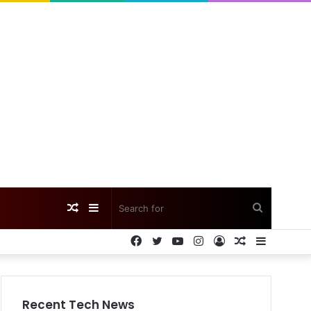
Random
Sidebar
Search
Facebook
Twitter
YouTube
Instagram
Log
Random
Sidebar
Article
for
In
Article
Recent Tech News