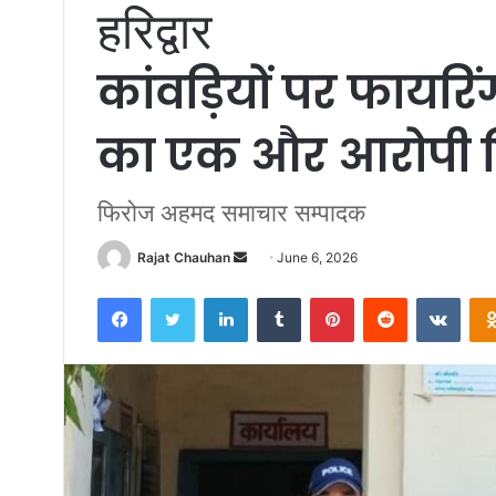
हरिद्वार
कांवड़ियों पर फायरिं
का एक और आरोपी ग
फिरोज अहमद समाचार सम्पादक
Send
Rajat Chauhan
June 6, 2026
an
Facebook
Twitter
LinkedIn
Tumblr
Pinterest
Reddit
VKon
email