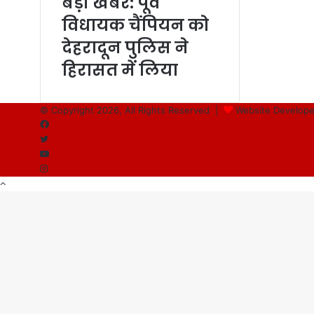
बड़ी खबर: पूर्व
विधायक चैंपियन को
देहरादून पुलिस ने
हिरासत में लिया
© Copyright 2026, All Rights Reserved |
Website Develope
Facebook
Twitter
YouTube
Instagram
Back
to
top
button