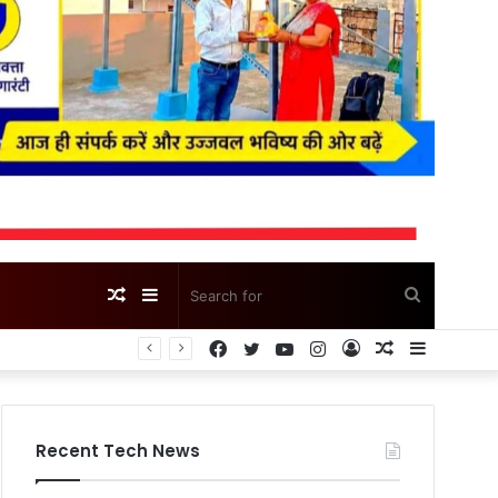
Random
Sidebar
Search
Facebook
Twitter
YouTube
Instagram
Log
Random
Sidebar
Article
for
In
Article
Recent Tech News