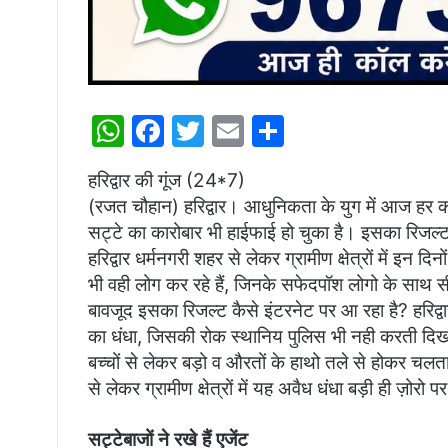
W
F
T
E
S
h
a
w
m
h
हरिद्वार की गूंज (24*7)
at
c
itt
ai
ar
(रजत चौहान) हरिद्वार। आधुनिकता के युग में आज हर क
s
e
er
l
e
सट्टे का कारोबार भी हाईफाई हो चुका है। इसका रिजल्ट
A
b
हरिद्वार धर्मनगरी शहर से लेकर ग्रामीण क्षेत्रों में इन द
p
o
भी वही लोग कर रहे हैं, जिनके सफेदपॉश लोगो के साथ सी
बावजूद इसका रिजल्ट कैसे इंटरनेट पर आ रहा है? हरिद्व
p
o
का धंधा, जिसकी रोक स्थानिय पुलिस भी नही करती दिखाई
k
बच्चों से लेकर बड़ो व औरतों के हाथो तले से होकर चलता 
से लेकर ग्रामीण क्षेत्रों में यह अवैध धंधा बड़ी ही ज़ोरो
सट्टेबाजों ने रखे हैं एजेंट