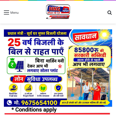
S
Menu
fo