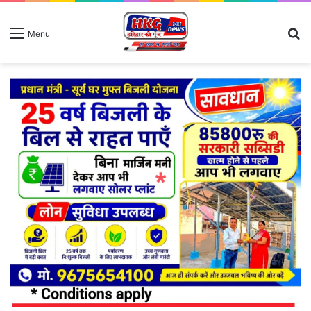
S
Menu
fo