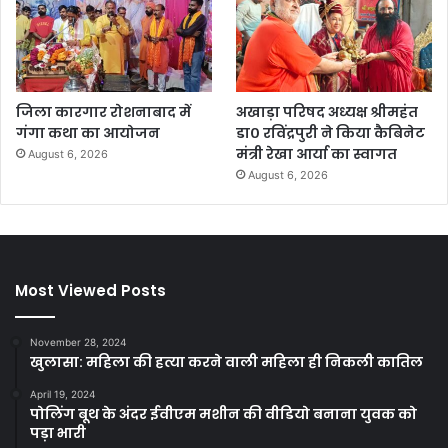
जिला कारगार रोशनाबाद में
अखाड़ा परिषद अध्यक्ष श्रीमहंत
गंगा कथा का आयोजन
डा० रविंद्रपुरी ने किया कैबिनेट
मंत्री रेखा आर्या का स्वागत
August 6, 2026
August 6, 2026
Most Viewed Posts
November 28, 2024
खुलासा: महिला की हत्या करने वाली महिला ही निकली कातिल
April 19, 2024
पोलिंग बूथ के अंदर ईवीएम मशीन की वीडियो बनाना युवक को
पड़ा भारी