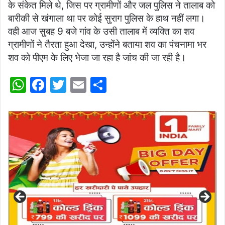
के संकेत मिले थे, जिस पर ग्रामीणों और जल पुलिस ने तालाब को
बारीकी से खंगाला था पर कोई सुराग पुलिस के हाथ नहीं लगा।
वही आज सुबह 9 बजे गांव के उसी तालाब में व्यक्ति का शव
ग्रामीणों ने तैरता हुआ देखा, उन्होंने बताया शव का पंचनामा भर
शव को पीएम के लिए भेजा जा रहा है जांच की जा रही है।
W
F
T
E
S
h
a
w
m
h
at
c
itt
ai
ar
s
e
er
l
e
A
b
p
o
p
o
k