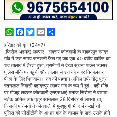
W
F
T
E
S
h
a
w
m
h
हरिद्वार की गूंज (24*7)
at
c
itt
ai
ar
(फिरोज अहमद) लक्सर। लक्सर कोतवाली के बहादरपुर खादर
s
e
er
l
e
गांव में उस समय सनसनी फैल गई जब एक 40 वर्षीय व्यक्ति का
A
b
शव तालाब में तैरता हुआ, ग्रामीणों ने देखा सूचना पाकर लक्सर
p
o
पुलिस मौके पर पहुंची और तालाब से शव को बाहर निकालकर
पीएम के लिए भिजवाया। शव की पहचान अनिल उर्फ नीटू पुत्र
p
o
रतनलाल निवासी बहादरपुर खादर गांव के रूप में हुई। वही मौके
k
पर मौजूद लक्सर कोतवाली एसएसआई मनोज सिरोला ने बताया
मर्तक अनिल उर्फ पुत्र रतनलाल 28 दिसंबर से लापता था,
जिसकी परिजनों ने कोतवाली में गुमशुदगी भी दर्ज कराई थी।
पुलिस को सीसीटीवी के आधार गांव के तालाब के पास उसके होने