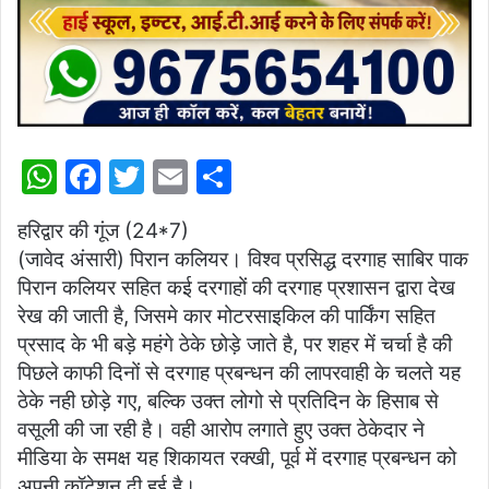
W
F
T
E
S
h
a
w
m
h
हरिद्वार की गूंज (24*7)
at
c
itt
ai
ar
(जावेद अंसारी) पिरान कलियर। विश्व प्रसिद्ध दरगाह साबिर पाक
s
e
er
l
e
पिरान कलियर सहित कई दरगाहों की दरगाह प्रशासन द्वारा देख
A
b
रेख की जाती है, जिसमे कार मोटरसाइकिल की पार्किंग सहित
p
o
प्रसाद के भी बड़े महंगे ठेके छोड़े जाते है, पर शहर में चर्चा है की
पिछले काफी दिनों से दरगाह प्रबन्धन की लापरवाही के चलते यह
p
o
ठेके नही छोड़े गए, बल्कि उक्त लोगो से प्रतिदिन के हिसाब से
k
वसूली की जा रही है। वही आरोप लगाते हुए उक्त ठेकेदार ने
मीडिया के समक्ष यह शिकायत रक्खी, पूर्व में दरगाह प्रबन्धन को
अपनी कॉटेशन दी हुई है।