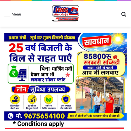
S
Menu
fo