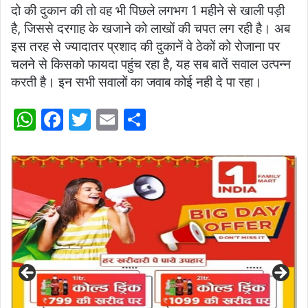
दो की दुकान की तो वह भी पिछले लगभग 1 महीने से खाली पड़ी
है, जिससे दरगाह के खजाने को लाखों की चपत लग रही है। अब
इस तरह से ज्यादातर प्रशाद की दुकानें वे ठेकों को रोजाना पर
चलने से किसको फायदा पहुंच रहा है, यह सब बातें सवाल उत्पन्न
करती है। इन सभी सवालों का जवाब कोई नही दे पा रहा।
W
F
T
E
S
h
a
w
m
h
at
c
itt
ai
ar
s
e
er
l
e
A
b
p
o
p
o
k