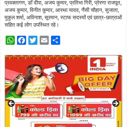
प्रवक्तागण, डॉ दीपा, अजय कुमार, प्रतिभा गिरी, प्रेरणा राजपूत,
अजय कुमार, विनीत कुमार, आस्था यादव, नैंसी चौहान, सुजाता,
मुकुल शर्मा, अविनाश, सूरमान, स्टाफ सदस्यों एवं छात्र-छात्राओं
सहित कई लोग उपस्थित रहे।
W
F
T
E
S
h
a
w
m
h
at
c
itt
ai
ar
s
e
er
l
e
A
b
p
o
p
o
k