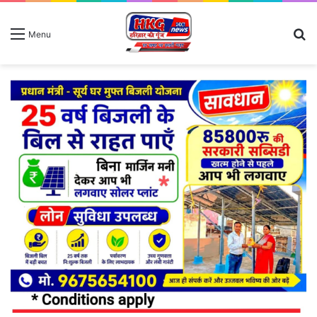
S
Menu
fo