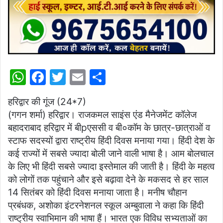
W
F
T
E
S
h
a
w
m
h
हरिद्वार की गूंज (24*7)
at
c
itt
ai
ar
(गगन शर्मा) हरिद्वार। राजकमल साइंस एंड मैनेजमेंट कॉलेज
s
e
er
l
e
बहादराबाद हरिद्वार में बीpएससी व बी०कॉम के छात्र-छात्राओं व
A
b
स्टाफ सदस्यों द्वारा राष्ट्रीय हिंदी दिवस मनाया गया। हिंदी देश के
p
o
कई राज्यों में सबसे ज्यादा बोली जाने वाली भाषा है। आम बोलचाल
के लिए भी हिंदी सबसे ज्यादा इस्तेमाल की जाती है। हिंदी के महत्व
p
o
को लोगों तक पहुंचाने और इसे बढ़ावा देने के मकसद से हर साल
k
14 सितंबर को हिंदी दिवस मनाया जाता है। मनीष चौहान
प्रबंधक, अशोका इंटरनेशनल स्कूल अम्बुवाला ने कहा कि हिंदी
राष्ट्रीय स्वाभिमान की भाषा हैं। भारत एक विविध सभ्यताओं का