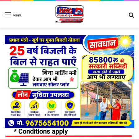
S
Menu
fo