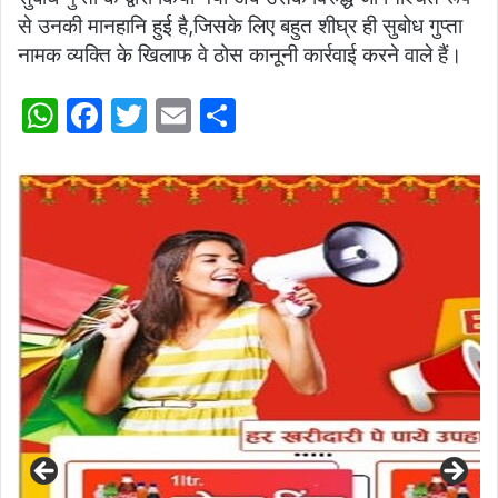
से उनकी मानहानि हुई है,जिसके लिए बहुत शीघ्र ही सुबोध गुप्ता
नामक व्यक्ति के खिलाफ वे ठोस कानूनी कार्रवाई करने वाले हैं।
W
F
T
E
S
h
a
w
m
h
at
c
itt
ai
ar
s
e
er
l
e
A
b
p
o
p
o
k