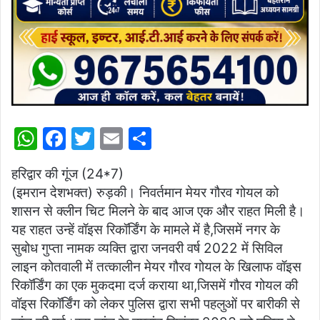
W
F
T
E
S
h
a
w
m
h
हरिद्वार की गूंज (24*7)
at
c
itt
ai
ar
(इमरान देशभक्त) रुड़की। निवर्तमान मेयर गौरव गोयल को
s
e
er
l
e
शासन से क्लीन चिट मिलने के बाद आज एक और राहत मिली है।
A
b
यह राहत उन्हें वॉइस रिकॉर्डिंग के मामले में है,जिसमें नगर के
p
o
सुबोध गुप्ता नामक व्यक्ति द्वारा जनवरी वर्ष 2022 में सिविल
लाइन कोतवाली में तत्कालीन मेयर गौरव गोयल के खिलाफ वॉइस
p
o
रिकॉर्डिंग का एक मुकदमा दर्ज कराया था,जिसमें गौरव गोयल की
k
वॉइस रिकॉर्डिंग को लेकर पुलिस द्वारा सभी पहलुओं पर बारीकी से