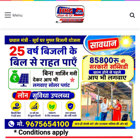
S
Menu
fo