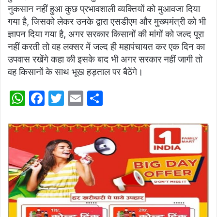
नुकसान नहीं हुआ कुछ प्रभावशाली व्यक्तियों को मुआवजा दिया
गया है, जिसको लेकर उनके द्वारा एसडीएम और मुख्यमंत्री को भी
ज्ञापन दिया गया है, अगर सरकार किसानों की मांगों को जल्द पूरा
नहीं करती तो वह लक्सर में जल्द ही महापंचायत कर एक दिन का
उपवास रखेंगे कहा की इसके बाद भी अगर सरकार नहीं जागी तो
वह किसानों के साथ भूख हड़ताल पर बैठेंगे।
W
F
T
E
S
h
a
w
m
h
at
c
itt
ai
ar
s
e
er
l
e
A
b
p
o
p
o
k