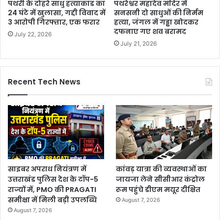
पथरी के दोहरे साधु हत्याकांड का
पथरेश्वर महादेव मंदिर में
24 घंटे में खुलासा, गद्दी विवाद में
सनसनी दो साधुओं की निर्मम
3 आरोपी गिरफ्तार, एक फरार
हत्या, जंगल में गड्ढा खोदकर
दफनाए गए शव बरामद
July 22, 2026
July 21, 2026
Recent Tech News
साइबर अपराध नियंत्रण में
कांवड़ यात्रा की व्यवस्थाओं का
उत्तराखंड पुलिस देश के टॉप-5
जायजा लेने सीसीआर कंट्रोल
राज्यों में, PMO की PRAGATI
रूम पहुंचे डीएम मयूर दीक्षित
समीक्षा में मिली बड़ी उपलब्धि
August 7, 2026
August 7, 2026