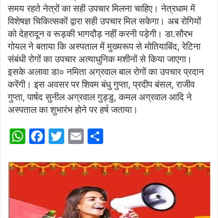
समय रहते नेत्रों का सही उपचार मिलना चाहिए। नेत्रधाम में
विशेषज्ञ चिकित्सकों द्वारा सही उपचार मिल सकेगा। अब रोगियों
को देहरादून व रूड़की भागदौड़ नहीं करनी पड़ेगी। डा.सौरभ
गोयल ने बताया कि अस्पताल में मुख्यरूप से मोतियाबिंद, रेटिना
संबंधी रोगों का उपचार अत्याधुनिक मशीनों से किया जाएगा।
इसके अलावा डा० नमिता अग्रवाल बाल रोगों का उपचार प्रदान
करेंगी। इस अवसर पर शिवम बंधु गुप्ता, प्रदीप बंसल, राजीव
गुप्ता, पार्षद सुनील अग्रवाल गुड्डु, कमल अग्रवाल आदि ने
अस्पताल का शुभारंभ होने पर हर्ष जताया।
W
F
T
E
S
h
a
w
m
h
at
c
itt
ai
ar
s
e
er
l
e
A
b
p
o