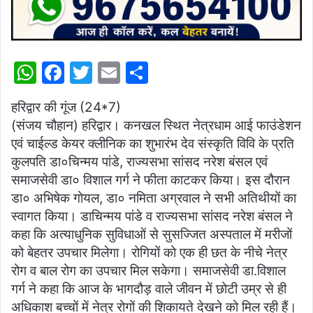
W
F
T
E
S
h
a
w
m
h
हरिद्वार की गूंज (24*7)
at
c
itt
ai
ar
(संजय चौहान) हरिद्वार। कनखल स्थित नेत्रधाम आई फाउंडेशन
s
e
er
l
e
एवं चाईल्ड केयर क्लीनिक का शुभारंभ देव संस्कृति विवि के प्रति
A
b
कुलपति डा०चिन्मय पांडे, राज्यसभा सांसद नरेश बंसल एवं
p
o
समाजसेवी डा० विशाल गर्ग ने फीता काटकर किया। इस दौरान
डा० अभिषेक गोयल, डा० नमिता अग्रवाल ने सभी अतिथीयों का
p
o
स्वागत किया। डाचिन्मय पांडे व राज्यसभा सांसद नरेश बंसल ने
k
कहा कि अत्याधुनिक सुविधाओं से सुसज्जित अस्पताल में मरीजों
को बेहतर उपचार मिलेगा। रोगियों को एक ही छत के नीचे नेत्र
रोग व बाल रोग का उपचार मिल सकेगा। समाजसेवी डा.विशाल
गर्ग ने कहा कि आज के भागदौड़ वाले जीवन में छोटी उम्र से ही
अधिकाश बच्चों में नेत्र रोगों की शिकायते देखने को मिल रही हैं।