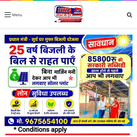
S
Menu
fo