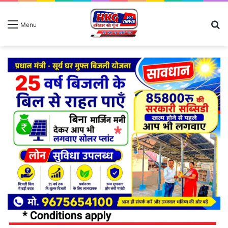
S
Menu
fo