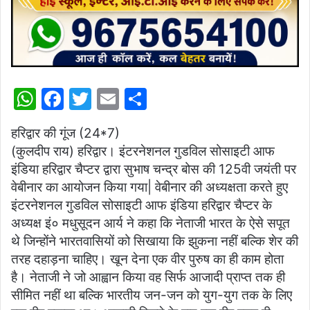
W
F
T
E
S
h
a
w
m
h
हरिद्वार की गूंज (24*7)
at
c
itt
ai
ar
(कुलदीप राय) हरिद्वार। इंटरनेशनल गुडविल सोसाइटी आफ
s
e
er
l
e
इंडिया हरिद्वार चैप्टर द्वारा सुभाष चन्द्र बोस की 125वी जयंती पर
A
b
वेबीनार का आयोजन किया गया| वेबीनार की अध्यक्षता करते हुए
p
o
इंटरनेशनल गुडविल सोसाइटी आफ इंडिया हरिद्वार चैप्टर के
अध्यक्ष इं० मधुसूदन आर्य ने कहा कि नेताजी भारत के ऐसे सपूत
p
o
थे जिन्होंने भारतवासियों को सिखाया कि झुकना नहीं बल्कि शेर की
k
तरह दहाड़ना चाहिए। खून देना एक वीर पुरुष का ही काम होता
है। नेताजी ने जो आह्वान किया वह सिर्फ आजादी प्राप्त तक ही
सीमित नहीं था बल्कि भारतीय जन-जन को युग-युग तक के लिए