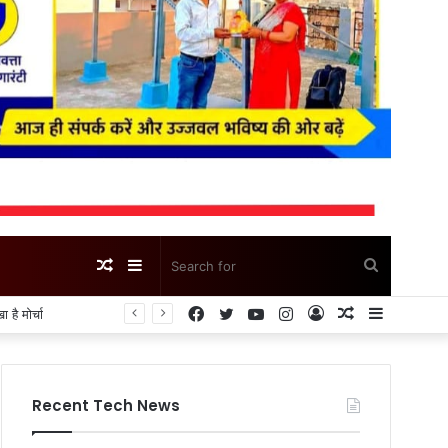
Random
Sidebar
Search
Facebook
Twitter
YouTube
Instagram
Log
Random
Sidebar
Article
for
In
Article
Recent Tech News