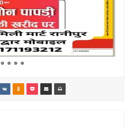
eddit
VKontakte
Odnoklassniki
Pocket
Share via Email
Print