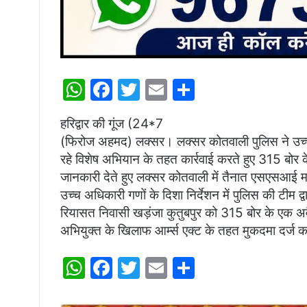
W
F
T
E
S
h
a
w
m
h
हरिद्वार की गूंज (24*7
at
c
itt
ai
ar
(फिरोज अहमद) लक्सर। लक्सर कोतवाली पुलिस ने उच्च अ
s
e
er
l
e
रहे विशेष अभियान के तहत कार्रवाई करते हुए 315 बोर 
A
b
जानकारी देते हुए लक्सर कोतवाली में तैनात एसएसआई म
p
o
उच्च अधिकारी गणों के दिशा निर्देशन में पुलिस की टीम 
रियासत निवासी खड़ंजा कुतुबपुर को 315 बोर के एक अवै
p
o
अभियुक्त के खिलाफ आर्म्स एक्ट के तहत मुकदमा दर्ज 
k
W
F
T
E
S
h
a
w
m
h