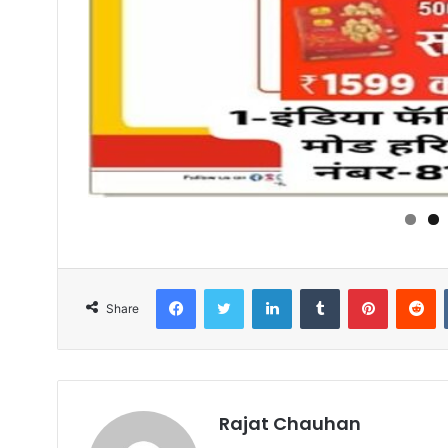
Facebook
Twitter
LinkedIn
Tumblr
Pinterest
R
Share
Rajat Chauhan