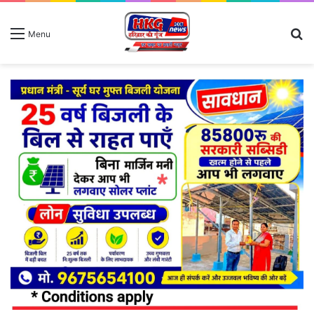
S
Menu
fo