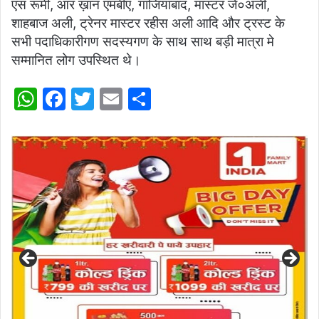
एस रूमी, आर ख़ान एमबीए, गाजियाबाद, मास्टर जे०अली,
शाहबाज अली, ट्रेनर मास्टर रहीस अली आदि और ट्रस्ट के
सभी पदाधिकारीगण सदस्यगण के साथ साथ बड़ी मात्रा मे
सम्मानित लोग उपस्थित थे।
W
F
T
E
S
h
a
w
m
h
at
c
itt
ai
ar
s
e
er
l
e
A
b
p
o
p
o
k