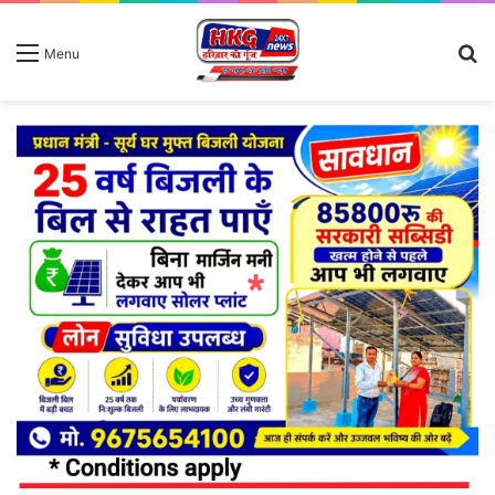
S
Menu
fo