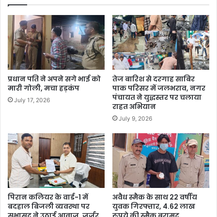
प्रधान पति ने अपने सगे भाई को
तेज बारिश से दरगाह साबिर
मारी गोली, मचा हड़कंप
पाक परिसर में जलभराव, नगर
पंचायत ने युद्धस्तर पर चलाया
July 17, 2026
राहत अभियान
July 9, 2026
पिरान कलियर के वार्ड-1 में
अवैध स्मैक के साथ 22 वर्षीय
बदहाल बिजली व्यवस्था पर
युवक गिरफ्तार, 4.62 लाख
सभासद ने उठाई आवाज, जर्जर
रुपये की स्मैक बरामद