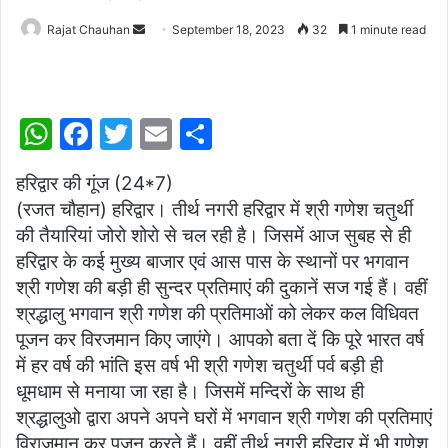
Send
Rajat Chauhan
September 18, 2023
32
1 minute read
an
email
W
F
T
E
S
h
a
w
m
h
हरिद्वार की गूंज (24*7)
at
c
itt
ai
ar
(रजत चौहान) हरिद्वार। तीर्थ नगरी हरिद्वार में श्री गणेश चतुर्थी
s
e
er
l
e
की तैयारियां जोरो शोरो से चल रही है। जिसमें आज सुबह से ही
A
b
हरिद्वार के कई मुख्य बाजार एवं आस पास के स्थानों पर भगवान
p
o
श्री गणेश की बड़ी ही सुन्दर प्रतिमाएं की दुकानें सज गई हैं। वहीं
श्रद्धालु भगवान श्री गणेश की प्रतिमाओं को लेकर कल विधिवत
p
o
पूजन कर विरजमान किए जाएंगे। आपको बता दें कि पूरे भारत वर्ष
k
में हर वर्ष की भांति इस वर्ष भी श्री गणेश चतुर्थी पर्व बड़ी ही
धूमधाम से मनाया जा रहा है। जिसमें मन्दिरों के साथ ही
श्रद्धालुओ द्वारा अपने अपने घरों में भगवान श्री गणेश की प्रतिमाएं
विराजमान कर पूजन करते हैं। वहीं तीर्थ नगरी हरिद्वार में भी गणेश