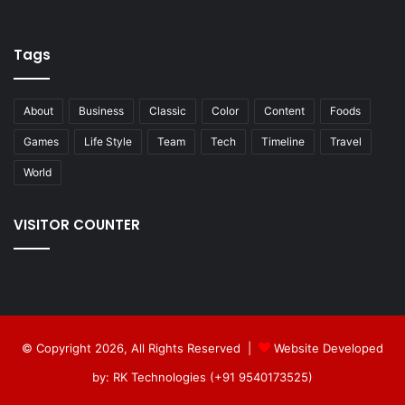
Tags
About
Business
Classic
Color
Content
Foods
Games
Life Style
Team
Tech
Timeline
Travel
World
VISITOR COUNTER
© Copyright 2026, All Rights Reserved |
Website Developed
by: RK Technologies (+91 9540173525)