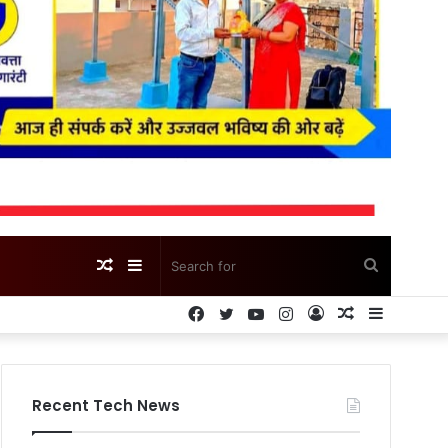
Random
Sidebar
Search
Facebook
Twitter
YouTube
Instagram
Log
Random
Sidebar
Article
for
In
Article
Recent Tech News