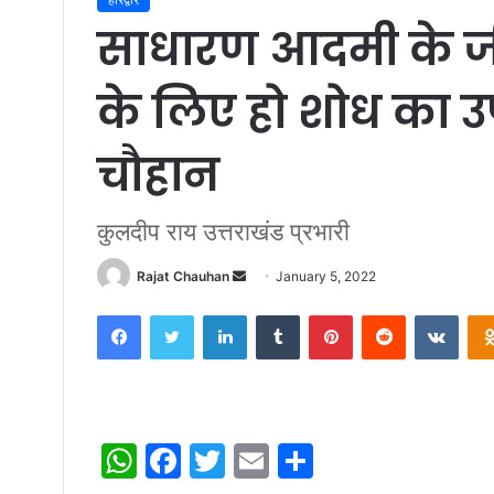
साधारण आदमी के ज
के लिए हो शोध का 
चौहान
कुलदीप राय उत्तराखंड प्रभारी
Send
Rajat Chauhan
January 5, 2022
an
Facebook
Twitter
LinkedIn
Tumblr
Pinterest
Reddit
VKon
email
W
F
T
E
S