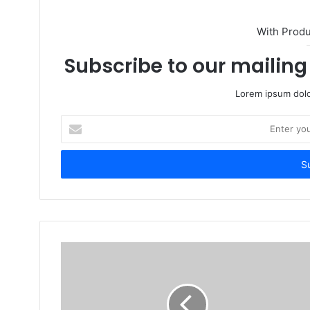
With Prod
Subscribe to our mailing 
Lorem ipsum dolo
Enter
your
Email
address