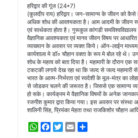
h
a
w
m
h
हरिद्वार की गूंज (24*7)
at
c
itt
ai
ar
(कुलदीप राय) हरिद्वार। जन-सामान्य के जीवन को कैस
s
e
er
l
e
अधिक शोध की आवश्यकता है। आम आदमी के जीवन स्तर 
A
b
एवं सार्थकता होता है। गुरूकुल कांगडी समविश्वविद्याल
p
o
वैज्ञानिक आवश्यकता एवं मानव जीवन विषय पर आधारित 
व्याख्यान के अवसर पर व्यक्त किये। ऑन-लाईन माध्यम 
p
o
कार्यशाला मे डॉ० चौहान वक्ता के रूप मे बोल रहे थे। उन्
k
शोध के महत्व को बता दिया है। महामारी के दौरान एक सामान
टकटकी लगाये देख रहा था कि जल्द से जल्द महामारी से 
भारत के आत्म-निर्भरता एवं स्वदेशी के मूल-मंत्र का ल
से जोडकर चलने की जरूरत है। जिससे एक सामान्य व्यक्ति
हो सके। कार्यक्रम मे वैज्ञानिक विषयों के अनेक जानकार 
रजनीश कुमार द्वारा किया गया। इस अवसर पर संस्था अध्यक्
शालिनी सिंह, प्रियंका मेहता तथा राजकिशोर चौहान आद
W
F
T
E
S
h
a
w
m
h