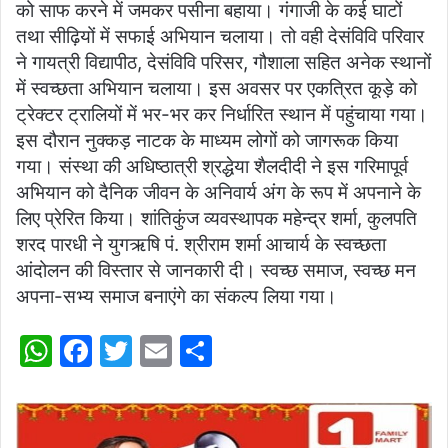
को साफ करने में जमकर पसीना बहाया। गंगाजी के कई घाटों
तथा सीढ़ियों में सफाई अभियान चलाया। तो वही देसंविवि परिवार
ने गायत्री विद्यापीठ, देसंविवि परिसर, गौशाला सहित अनेक स्थानों
में स्वच्छता अभियान चलाया। इस अवसर पर एकत्रित कूड़े को
ट्रेक्टर ट्रालियों में भर-भर कर निर्धारित स्थान में पहुंचाया गया।
इस दौरान नुक्कड़ नाटक के माध्यम लोगों को जागरूक किया
गया। संस्था की अधिष्ठात्री श्रद्धेया शैलदीदी ने इस गरिमापूर्व
अभियान को दैनिक जीवन के अनिवार्य अंग के रूप में अपनाने के
लिए प्रेरित किया। शांतिकुंंज व्यवस्थापक महेन्द्र शर्मा, कुलपति
शरद पारधी ने युगऋषि पं. श्रीराम शर्मा आचार्य के स्वच्छता
आंदोलन की विस्तार से जानकारी दी। स्वच्छ समाज, स्वच्छ मन
अपना-सभ्य समाज बनाएंगे का संकल्प लिया गया।
W
F
T
E
S
h
a
w
m
h
at
c
itt
ai
ar
s
e
er
l
e