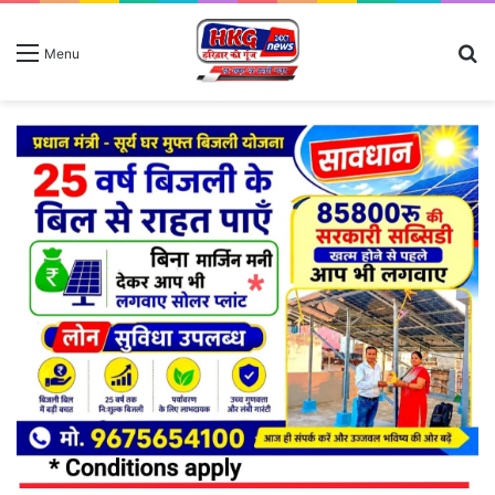
S
Menu
fo