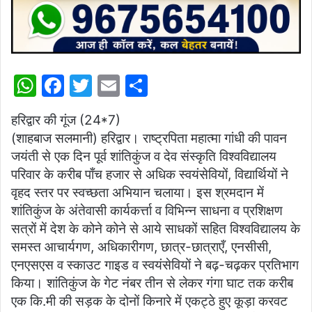
W
F
T
E
S
h
a
w
m
h
हरिद्वार की गूंज (24*7)
at
c
itt
ai
ar
(शाहबाज सलमानी) हरिद्वार। राष्ट्रपिता महात्मा गांधी की पावन
s
e
er
l
e
जयंती से एक दिन पूर्व शांतिकुंज व देव संस्कृति विश्वविद्यालय
A
b
परिवार के करीब पाँच हजार से अधिक स्वयंसेवियों, विद्यार्थियों ने
p
o
वृहद स्तर पर स्वच्छता अभियान चलाया। इस श्रमदान में
शांतिकुंज के अंतेवासी कार्यकर्त्ता व विभिन्न साधना व प्रशिक्षण
p
o
सत्रों में देश के कोने कोने से आये साधकों सहित विश्वविद्यालय के
k
समस्त आचार्यगण, अधिकारीगण, छात्र-छात्राएँ, एनसीसी,
एनएसएस व स्काउट गाइड व स्वयंसेवियों ने बढ़-चढ़कर प्रतिभाग
किया। शांतिकुंज के गेट नंबर तीन से लेकर गंगा घाट तक करीब
एक कि.मी की सड़क के दोनों किनारे में एकट्ठे हुए कूड़ा करवट