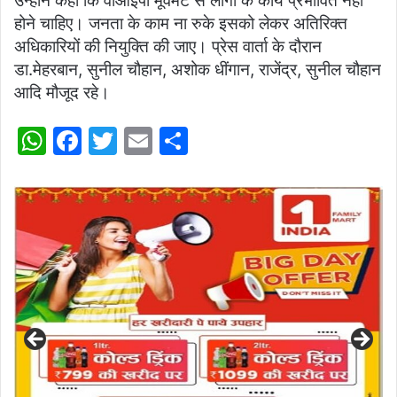
उन्होंने कहा कि वीआईपी मूवमेंट से लोगों के कार्य प्रभावित नहीं
होने चाहिए। जनता के काम ना रुके इसको लेकर अतिरिक्त
अधिकारियों की नियुक्ति की जाए। प्रेस वार्ता के दौरान
डा.मेहरबान, सुनील चौहान, अशोक धींगान, राजेंद्र, सुनील चौहान
आदि मौजूद रहे।
W
F
T
E
S
h
a
w
m
h
at
c
itt
ai
ar
s
e
er
l
e
A
b
p
o
p
o
k