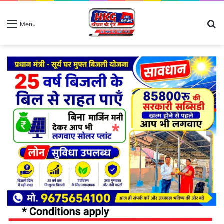
S
Menu
fo