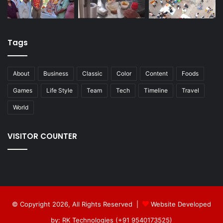
Tags
About
Business
Classic
Color
Content
Foods
Games
Life Style
Team
Tech
Timeline
Travel
World
VISITOR COUNTER
© Copyright 2026, All Rights Reserved |
Website Developed
by: RK Technologies (+91 9540173525)