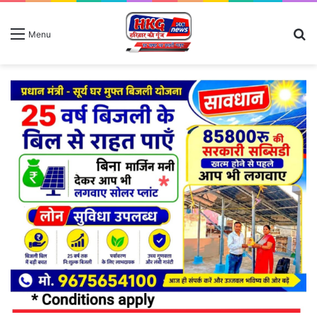
S
Menu
fo