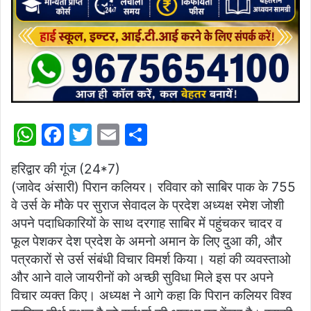
W
F
T
E
S
h
a
w
m
h
हरिद्वार की गूंज (24*7)
at
c
itt
ai
ar
(जावेद अंसारी) पिरान कलियर। रविवार को साबिर पाक के 755
s
e
er
l
e
वे उर्स के मौके पर सुराज सेवादल के प्रदेश अध्यक्ष रमेश जोशी
A
b
अपने पदाधिकारियों के साथ दरगाह साबिर में पहुंचकर चादर व
p
o
फूल पेशकर देश प्रदेश के अमनो अमान के लिए दुआ की, और
पत्रकारों से उर्स संबंधी विचार विमर्श किया। यहां की व्यवस्ताओ
p
o
और आने वाले जायरीनों को अच्छी सुविधा मिले इस पर अपने
k
विचार व्यक्त किए। अध्यक्ष ने आगे कहा कि पिरान कलियर विश्व