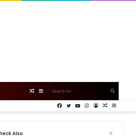
Random
Sidebar
Search
Facebook
Twitter
YouTube
Instagram
Log
Random
Sidebar
Article
for
In
Article
Close
heck Also