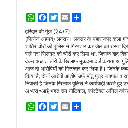
W
F
T
E
S
h
a
w
m
h
हरिद्वार की गूंज (24*7)
at
c
itt
ai
ar
(फिरोज अहमद) लक्सर। लक्सर के महाराजपुर कला गांव मे
s
e
er
l
e
शातिर चोरों को पुलिस ने गिरफ्तार कर जेल का रास्ता दिख
A
b
रखे गैस सिलेंडर को चोरी कर लिया था, जिसके बाद विद्य
p
o
देकर अज्ञात चोरों के खिलाफ मुकदमा दर्ज कराया था पुलिस
आज दो आरोपियों को गिरफ्तार कर लिया है। जिनके कब्जे 
p
o
किया है, दोनों आरोपी आशीष उर्फ मोंटू पुत्र जगपाल व र
k
निवासी है जिनके खिलाफ पुलिस ने कार्यवाही करते हुए उन्
अ०एस०आई भगत राम नौटियाल, कांस्टेबल अनिल कांस्
W
F
T
E
S
h
a
w
m
h
at
c
itt
ai
ar