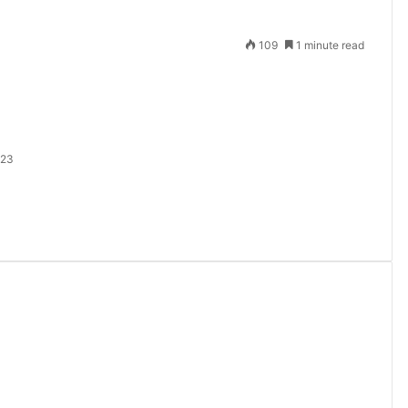
109
1 minute read
023