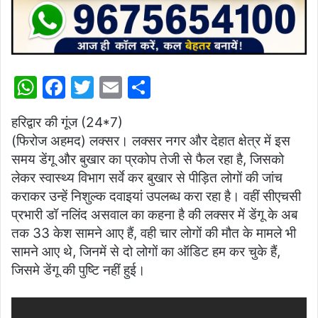
W
F
T
E
S
h
a
w
m
h
हरिद्वार की गूंज (24*7)
at
c
itt
ai
ar
(फिरोज अहमद) लक्सर। लक्सर नगर और देहात क्षेत्र में इस
s
e
er
l
e
समय डेंगू और बुखार का प्रकोप तेजी से फैल रहा है, जिसको
A
b
लेकर स्वास्थ्य विभाग सर्वे कर बुखार से पीड़ित लोगों की जांच
p
o
कराकर उन्हें निशुल्क दवाइयां उपलब्ध करा रहा है। वहीं सीएचसी
प्रभारी डॉ नलिंद असवाल का कहना है की लक्सर में डेंगू के अब
p
o
तक 33 केश सामने आए हैं, वही चार लोगों की मौत के मामले भी
k
सामने आए थे, जिनमें से दो लोगों का ऑडिट हम कर चुके हैं,
जिसमे डेंगू की पुष्टि नहीं हुई।