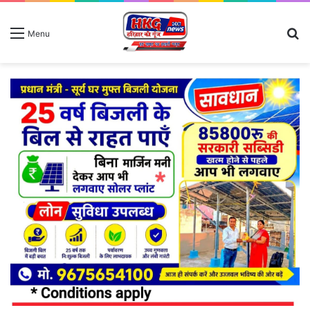
S
Menu
fo