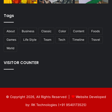
Tags
About
Business
Classic
Color
Content
Foods
Games
Life Style
Team
Tech
Timeline
Travel
World
VISITOR COUNTER
© Copyright 2026, All Rights Reserved |
Website Developed
by: RK Technologies (+91 9540173525)