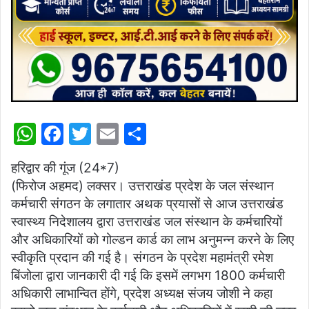
W
F
T
E
S
h
a
w
m
h
हरिद्वार की गूंज (24*7)
at
c
itt
ai
ar
(फिरोज अहमद) लक्सर। उत्तराखंड प्रदेश के जल संस्थान
s
e
er
l
e
कर्मचारी संगठन के लगातार अथक प्रयासों से आज उत्तराखंड
A
b
स्वास्थ्य निदेशालय द्वारा उत्तराखंड जल संस्थान के कर्मचारियों
p
o
और अधिकारियों को गोल्डन कार्ड का लाभ अनुमन्न करने के लिए
स्वीकृति प्रदान की गई है। संगठन के प्रदेश महामंत्री रमेश
p
o
बिंजोला द्वारा जानकारी दी गई कि इसमें लगभग 1800 कर्मचारी
k
अधिकारी लाभान्वित होंगे, प्रदेश अध्यक्ष संजय जोशी ने कहा