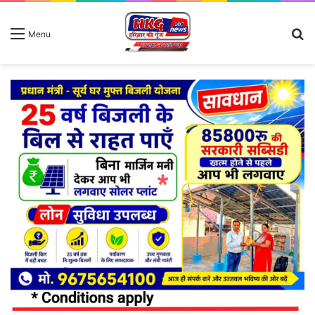
S
Menu
fo