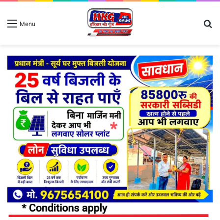
S
Menu
fo