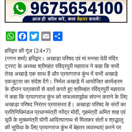
W
F
T
E
S
h
a
w
m
h
हरिद्वार की गूंज (24*7)
at
c
itt
ai
ar
(गगन शर्मा) हरिद्वार। अखाड़ा परिषद एवं मां मनसा देवी मंदिर
s
e
er
l
e
ट्रस्ट के अध्यक्ष श्रीमहंत रविंद्रपुरी महाराज ने कहा कि सभी
A
b
तेरह अखाड़े एक साथ हैं और प्रयागराज कुंभ में सभी अखाड़े
p
o
एकजुटता का संदेश देंगे। निर्मल अखाड़े में आयोजित कार्यक्रम
के दौरान पत्रकारों से वार्ता करते हुए श्रीमहंत रविंद्रपुरी महाराज
p
o
ने कहा कि प्रयागराज कुंभ को सफलतापूर्वक संपन्न कराने के लिए
k
अखाड़ा परिषद निरंतर प्रयासरत है। अखाड़ा परिषद के संतों का
प्रतिनिधिमंडल प्रधानमंत्री नरेंद्र मोदी, गृहमंत्री अमित शाह एवं
यूपी के मुख्यमंत्री योगी आदित्यानाथ से मिलकर संतों व श्रद्धालु
की सुविधा के लिए प्रयागराज कुंभ में बेहतर व्यवस्थाएं करने पर