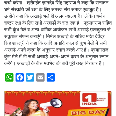
चर्चा करेगा। श्रीमहंत ज्ञानदेव सिंह महाराज ने कहा कि सनातन
धर्म संस्कृति की रक्षा के लिए समस्त संत समाज एकजुट है।
उन्होंने कहा कि अखाड़े भले ही अलग-अलग हैं। लेकिन धर्म व
राष्ट्र रक्षा के लिए सभी अखाड़ों के संत एक हैं। प्रयागराज सहित
सभी कुंभ मेले व अन्य धार्मिक आयोजन सभी अखाडे़ एकजुटता से
सकुशल संपन्न कराएंगे। निर्मल अखाड़े के सचिव महंत देवेंद्र
सिंह शास्त्री ने कहा कि आदि अनादि काल से कुंभ मेलों में सभी
अखाड़े अपने क्रम के अनुसार स्नान करते आए हैं। प्रयागराज
कुंभ मेले में भी सभी अखाड़े अपने-अपने क्रम के अनुसार स्नान
करेंगे। अखाड़ों के बीच मतभेद की बातें पूरी तरह निराधार हैं।
W
F
T
E
S
h
a
w
m
h
at
c
itt
ai
ar
s
e
er
l
e
A
b