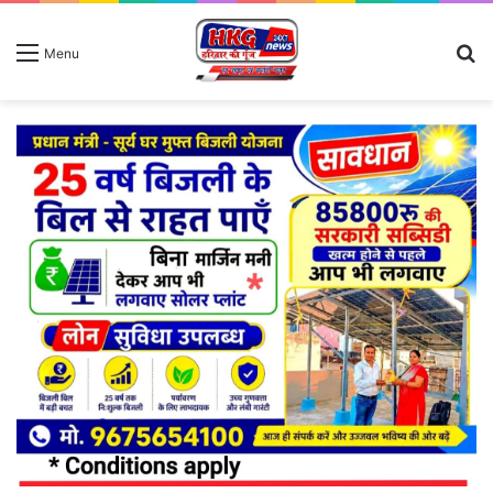
S
Menu
fo