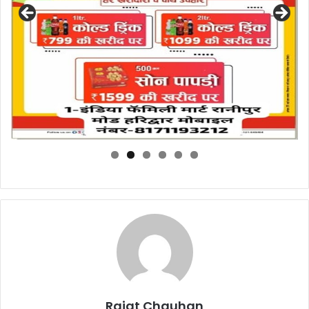
k
Rajat Chauhan