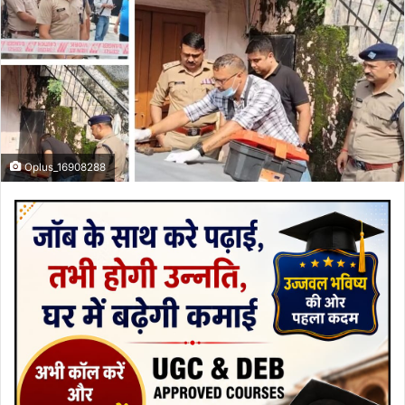
Oplus_16908288