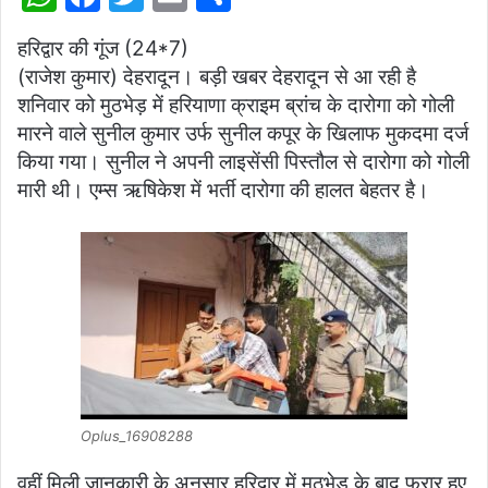
h
a
w
m
h
हरिद्वार की गूंज (24*7)
at
c
itt
ai
ar
(राजेश कुमार) देहरादून। बड़ी खबर देहरादून से आ रही है
s
e
er
l
e
शनिवार को मुठभेड़ में हरियाणा क्राइम ब्रांच के दारोगा को गोली
A
b
मारने वाले सुनील कुमार उर्फ सुनील कपूर के खिलाफ मुकदमा दर्ज
p
o
किया गया। सुनील ने अपनी लाइसेंसी पिस्तौल से दारोगा को गोली
मारी थी। एम्स ऋषिकेश में भर्ती दारोगा की हालत बेहतर है।
p
o
k
Oplus_16908288
वहीं मिली जानकारी के अनुसार हरिद्वार में मुठभेड़ के बाद फरार हुए