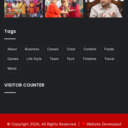
Tags
About
Business
Classic
Color
Content
Foods
Games
Life Style
Team
Tech
Timeline
Travel
World
VISITOR COUNTER
© Copyright 2026, All Rights Reserved |
Website Developed