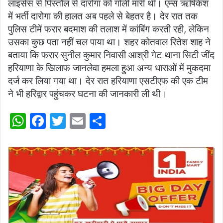
लाइसेंस से पिस्तौल से दारोगा को गोली मारी थी। एम्स ऋषिकेश
में भर्ती दारोगा की हालत अब पहले से बेहतर है। देर रात तक
पुलिस टीमें फरार बदमाश की तलाश में कांबिंग करती रही, लेकिन
उसका कुछ पता नहीं चल पाया था। शहर कोतवाल रितेश शाह ने
बताया कि फरार सुनील कुमार निवासी आश्री गेट थाना सिटी जींद
हरियाणा के खिलाफ जानलेवा हमला हुआ अन्य धाराओं में मुकदमा
दर्ज कर लिया गया था। देर रात हरियाणा एसटीएफ की एक टीम
ने भी हरिद्वार पहुंचकर घटना की जानकारी ली थी।
W
F
T
E
S
h
a
w
m
h
at
c
itt
ai
ar
s
e
er
l
e
A
b
p
o
p
o