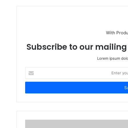
With Prod
Subscribe to our mailing 
Lorem ipsum dolo
Enter
your
Email
address