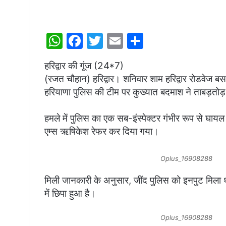
W
F
T
E
S
h
a
w
m
h
हरिद्वार की गूंज (24*7)
at
c
itt
ai
ar
(रजत चौहान) हरिद्वार। शनिवार शाम हरिद्वार रोडवेज 
s
e
er
l
e
हरियाणा पुलिस की टीम पर कुख्यात बदमाश ने ताबड़तोड
A
b
p
o
हमले में पुलिस का एक सब-इंस्पेक्टर गंभीर रूप से घाय
एम्स ऋषिकेश रेफर कर दिया गया।
p
o
k
Oplus_16908288
मिली जानकारी के अनुसार, जींद पुलिस को इनपुट मिला थ
में छिपा हुआ है।
Oplus_16908288