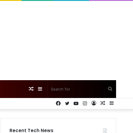
Random
Sidebar
Search
Facebook
Twitter
YouTube
Instagram
Log
Random
Sidebar
Article
for
In
Article
Recent Tech News