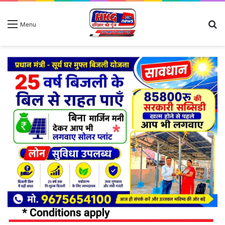
S
Menu
fo