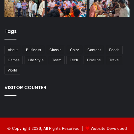
Tags
About
Business
Classic
Color
Content
Foods
Games
Life Style
Team
Tech
Timeline
Travel
World
VISITOR COUNTER
© Copyright 2026, All Rights Reserved |
Website Developed