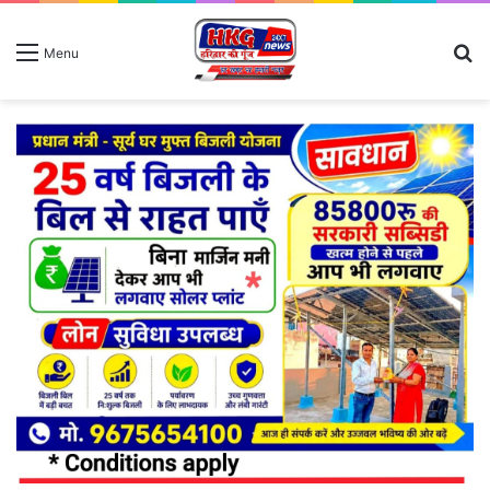
S
Menu
fo