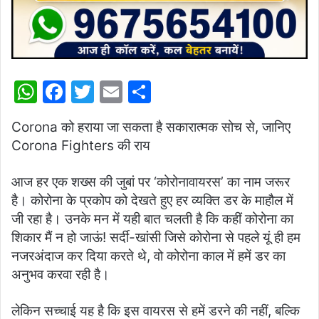
W
F
T
E
S
h
a
w
m
h
Corona को हराया जा सकता है सकारात्मक सोच से, जानिए
at
c
itt
ai
ar
Corona Fighters की राय
s
e
er
l
e
A
b
आज हर एक शख्स की जुबां पर ‘कोरोनावायरस’ का नाम जरूर
p
o
है। कोरोना के प्रकोप को देखते हुए हर व्यक्ति डर के माहौल में
जी रहा है। उनके मन में यही बात चलती है कि कहीं कोरोना का
p
o
शिकार मैं न हो जाऊं! सर्दी-खांसी जिसे कोरोना से पहले यूं ही हम
k
नजरअंदाज कर दिया करते थे, वो कोरोना काल में हमें डर का
अनुभव करवा रही है।
लेकिन सच्चाई यह है कि इस वायरस से हमें डरने की नहीं, बल्कि