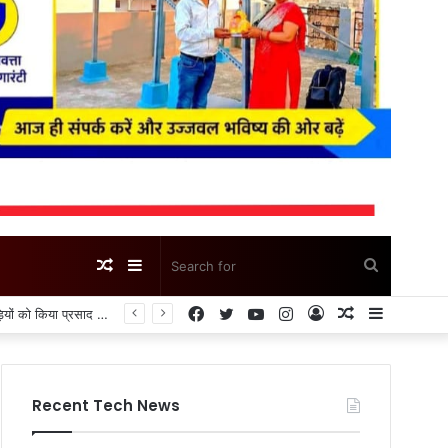
Random
Sidebar
Search
Facebook
Twitter
YouTube
Instagram
Log
Random
Sidebar
Article
for
In
Article
Recent Tech News