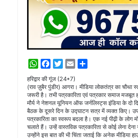
W
F
T
E
S
h
a
w
m
h
हरिद्वार की गूंज (24*7)
at
c
itt
ai
ar
(राव ज़ुबैर पुंडीर) आगरा। मीडिया लोकतंत्र का चौथा स्तं
s
e
er
l
e
जरूरी है। तभी पत्रकारिता एवं पत्रकार समाज मजबूत हो
A
b
मौर्य ने नेशनल यूनियन ऑफ जर्नलिस्ट्स इंडिया के दो दिव
p
o
बैठक के दूसरे दिन के उद्घाटन सत्र में व्यक्त किए। उप म
पत्रकारिता का स्वरूप बदला है। एक नई पीढ़ी के लोग मोब
p
o
चलाते हैं। उन्हें वास्तविक पत्रकारिता से कोई लेना देन
k
उन्होंने इस बात की भी चिंता जताई कि अनेक मीडिया हाउस