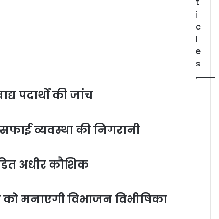
t
i
c
l
e
s
्य पदार्थों की जांच
ही सफाई व्यवस्था की निगरानी
 पंडित अधीर कौशिक
स्त को मनाएगी विभाजन विभीषिका