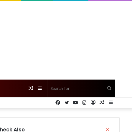
Random
Sidebar
Search
Facebook
Twitter
YouTube
Instagram
Log
Random
Sidebar
Article
for
In
Article
heck Also
Close