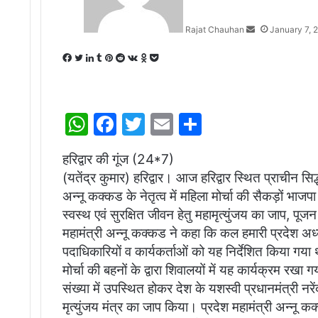
Rajat Chauhan
January 7, 
Facebook
Twitter
LinkedIn
Tumblr
Pinterest
Reddit
VKontakte
Odnoklassniki
Pocket
W
F
T
E
S
h
a
w
m
h
हरिद्वार की गूंज (24*7)
at
c
itt
ai
ar
(यतेंद्र कुमार) हरिद्वार। आज हरिद्वार स्थित प्राचीन सिद्
s
e
er
l
e
अन्नू कक्कड के नेतृत्व में महिला मोर्चा की सैकड़ों भाजपा मह
A
b
स्वस्थ एवं सुरक्षित जीवन हेतु महामृत्युंजय का जाप, प
p
o
महामंत्री अन्नू कक्कड ने कहा कि कल हमारी प्रदेश अध्यक
पदाधिकारियों व कार्यकर्ताओं को यह निर्देशित किया ग
p
o
मोर्चा की बहनों के द्वारा शिवालयों में यह कार्यक्रम रखा 
k
संख्या में उपस्थित होकर देश के यशस्वी प्रधानमंत्री नरे
मृत्युंजय मंत्र का जाप किया। प्रदेश महामंत्री अन्नू 