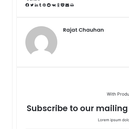
Facebook
Twitter
LinkedIn
Tumblr
Pinterest
Reddit
VKontakte
Odnoklassniki
Pocket
Share
Print
via
Email
Rajat Chauhan
With Prod
Subscribe to our mailing 
Lorem ipsum dolo