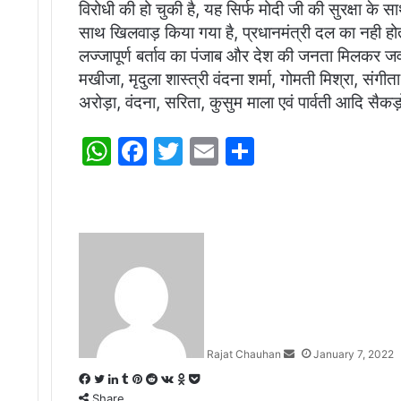
विरोधी की हो चुकी है, यह सिर्फ मोदी जी की सुरक्षा के सा
साथ खिलवाड़ किया गया है, प्रधानमंत्री दल का नही हो
लज्जापूर्ण बर्ताव का पंजाब और देश की जनता मिलकर जवाब
मखीजा, मृदुला शास्त्री वंदना शर्मा, गोमती मिश्रा, संग
अरोड़ा, वंदना, सरिता, कुसुम माला एवं पार्वती आदि सैक
W
F
T
E
S
h
a
w
m
h
at
c
itt
ai
ar
s
e
er
l
e
Send
A
b
an
email
p
o
p
o
k
Rajat Chauhan
January 7, 2022
Facebook
Twitter
LinkedIn
Tumblr
Pinterest
Reddit
VKontakte
Odnoklassniki
Pocket
Share