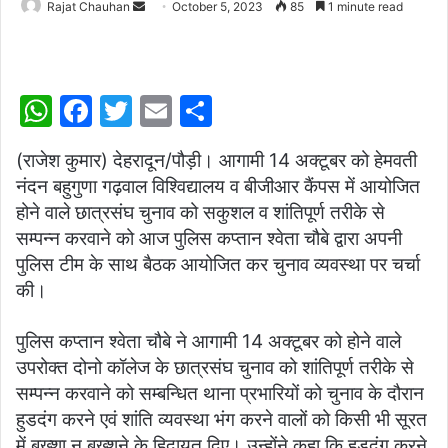
Send
Rajat Chauhan
October 5, 2023
85
1 minute read
an
email
W
F
T
E
S
h
a
w
m
h
(राजेश कुमार) देहरादून/पौड़ी। आगामी 14 अक्टूबर को हेमवती
at
c
itt
ai
ar
नंदन बहुगुणा गढ़वाल विश्विद्यालय व बीजीआर कैंपस में आयोजित
s
e
er
l
e
होने वाले छात्रसंघ चुनाव को सकुशल व शांतिपूर्ण तरीके से
A
b
सम्पन्न करवाने को आज पुलिस कप्तान श्वेता चौबे द्वारा अपनी
p
o
पुलिस टीम के साथ बैठक आयोजित कर चुनाव व्यवस्था पर चर्चा
की।
p
o
k
पुलिस कप्तान श्वेता चौबे ने आगामी 14 अक्टूबर को होने वाले
उपरोक्त दोनो कॉलेज के छात्रसंघ चुनाव को शांतिपूर्ण तरीके से
सम्पन्न करवाने को सम्बन्धित थाना प्रभारियों को चुनाव के दौरान
हुडदंग करने एवं शांति व्यवस्था भंग करने वालों को किसी भी सूरत
में बख्शा न बख्शने के हिदायत दिए। उन्होंने कहा कि हुड़दंग करने