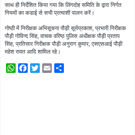
साथ ही निर्देशित किया गया कि लिंगदोह समिति के द्वारा निर्गत
नियमों का कडाई से सभी प्रत्याशी पालन करें।
गोष्ठी में निरीक्षक अभिसूचना पौड़ी सूर्यप्रकाश, प्रभारी निरीक्षक
पौड़ी गोविन्द सिंह, वाचक वरिष्ठ पुलिस अधीक्षक पौड़ी प्रताप
सिंह, प्रतिसार निरीक्षक पौड़ी अनुराग कुमार, एसएसआई पौड़ी
महेश रावत आदि शामिल रहे।
W
F
T
E
S
h
a
w
m
h
at
c
itt
ai
ar
s
e
er
l
e
A
b
p
o
p
o