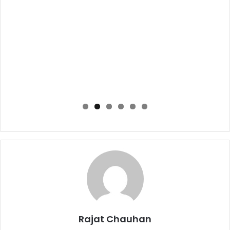
k
Rajat Chauhan