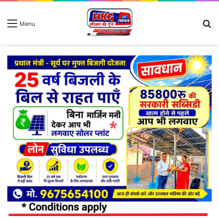
S
Menu
fo