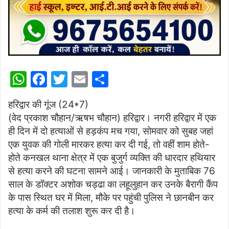
W
F
T
E
S
h
a
w
m
h
हरिद्वार की गूंज (24*7)
at
c
itt
ai
ar
(वेद प्रकाश चौहान/ऋषभ चौहान) हरिद्वार। नगरी हरिद्वार में एक
s
e
er
l
e
ही दिन में दो हत्याओं से हड़कंप मच गया, सोमवार को सुबह जहां
A
b
एक युवक की गोली मारकर हत्या कर दी गई, तो वहीं शाम होते-
p
o
होते कनखल थाना क्षेत्र में एक बुजुर्ग व्यक्ति की धारदार हथियार
से हत्या करने की घटना सामने आई। जानकारी के मुताबिक 76
p
o
साल के डॉक्टर अशोक चड्ढा का लहूलुहान कर उनके बैरागी कैंप
k
के पास स्थित घर में मिला, मौके पर पहुंची पुलिस ने छानबीन कर
हत्या के कर्म की तलाश शुरू कर दी है।