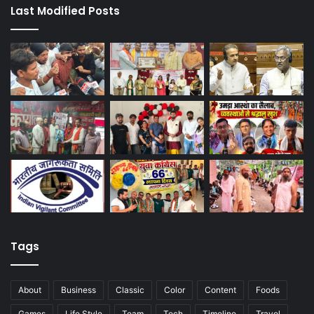
Last Modified Posts
Tags
About
Business
Classic
Color
Content
Foods
Games
Life Style
Team
Tech
Timeline
Travel