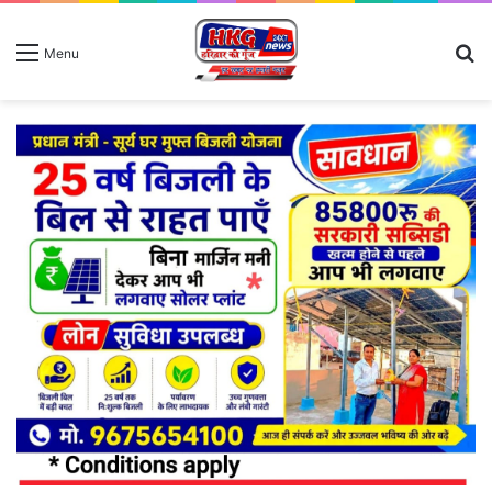
S
Menu
fo