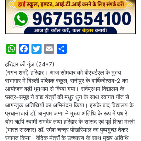
W
F
T
E
S
h
a
w
m
h
हरिद्वार की गूंज (24*7)
at
c
itt
ai
ar
(गगन शर्मा) हरिद्वार। आज सोमवार को बीएचईएल के मुख्य
s
e
er
l
e
सभागार में दिल्ली पब्लिक स्कूल, रानीपुर के वार्षिकोत्सव-2 का
A
b
आयोजन बड़ी धूमधाम से किया गया। सर्वप्रथम विद्यालय के
p
o
छात्र-समूह ने वाद्य यंत्रों की मधुर धुन के साथ स्वागत गीत से
आगन्तुक अतिथियों का अभिनंदन किया। इसके बाद विद्यालय के
p
o
प्रधानाचार्य डॉ. अनुपम जग्गा ने मुख्य अतिथि के रूप में पधारे
k
योग ऋषि स्वामी रामदेव तथा हरिद्वार के सांसद एवं पूर्व शिक्षा मंत्री
(भारत सरकार) डॉ. रमेश चन्द्र पोखरियाल का पुष्पगुच्छ देकर
स्वागत किया। वैदिक मंत्रों के उच्चारण के साथ मुख्य अतिथि