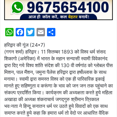
W
F
T
E
S
h
a
w
m
h
हरिद्वार की गूंज (24*7)
at
c
itt
ai
ar
(गगन शर्मा) हरिद्वार। 11 सितम्बर 1893 को विश्व धर्म संसद
s
e
er
l
e
शिकागो (अमेरिका) में भारत के महान सन्यासी स्वामी विवेकानंद
A
b
द्वारा दिए गये विश्व शांति संदेश की 130 वी वर्षगांठ को ग्लोबल पीस
p
o
मिशन, पाल मैंशन, जमुना पैलेस हरिद्वार द्वारा हर्षोल्लास के साथ
मनाया। स्वामी द्वारा समस्त विश्व को एक ही पारिवारिक इकाई
p
o
मानते हुए सहिष्णुता व करूंणा के भाव को जन जन तक पहुंचाने का
k
संकल्प प्रदर्शित किया। कार्यक्रम की अध्यक्षता करते हुये महिला
अखाडा की अध्यक्ष शंकराचार्य जगद्गुरु श्रीमान त्रिकाल
भवःनता ने हिन्दू सनातन धर्म पर उठते हुये विवादों को एक साथ
समाप्त करते हुये कहा कि हमारा धर्म तो वेदो पर आधारित वैदिक