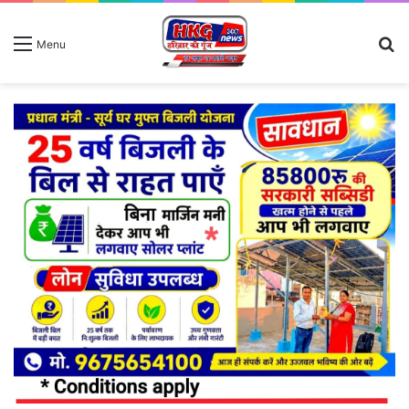
S
Menu
fo