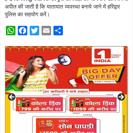
अपील की जाती है कि यातायात व्यवस्था बनाये जाने में हरिद्वार
पुलिस का सहयोग करें।
W
F
T
E
S
h
a
w
m
h
at
c
itt
ai
ar
s
e
er
l
e
A
b
p
o
p
o
k