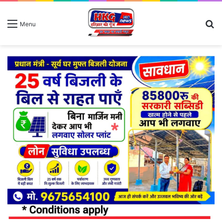
S
Menu
fo