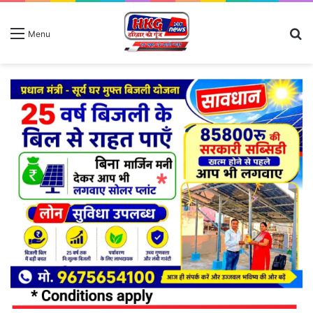
S
Menu
fo