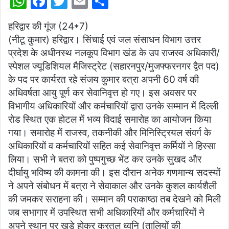
W
F
T
E
S
h
a
w
m
h
हरिद्वार की गूंज (24*7)
at
c
itt
ai
ar
(नीटू कुमार) हरिद्वार। सिंचाई एवं जल संसाधन विभाग उत्तर
s
e
er
l
e
प्रदेश के अधीनस्थ नलकूप विभाग खंड के उप राजस्व अधिकारी/
A
b
स्पेशल ज्यूडिशियल मैजिस्ट्रेट (सहारनपुर/मुजफ्फरनगर द्वैत पद)
p
o
के पद पर कार्यरत रहे संजय कुमार बत्रा अपनी 60 वर्ष की
अधिवर्षता आयु पूर्ण कर सेवानिवृत्त हो गए। इस अवसर पर
p
o
विभागीय अधिकारियों और कर्मचारियों द्वारा उनके सम्मान में दिल्ली
k
रोड स्थित एक होटल में भव्य विदाई समारोह का आयोजन किया
गया। समारोह में राजस्व, तकनीकी और मिनिस्ट्रियल संवर्ग के
अधिकारियों व कर्मचारियों सहित कई सेवानिवृत्त कर्मियों ने हिस्सा
लिया। सभी ने बतरा को पुष्पगुच्छ भेंट कर उनके सुखद और
दीर्घायु भविष्य की कामना की। इस दौरान अनेक गणमान्य सदस्यों
ने अपने संबोधन में बत्रा ने सेवाकाल और उनके कुशल कार्यशैली
की जमकर सराहना की। सम्मान की पराकाष्ठा तब देखने को मिली
जब सभागार में उपस्थित सभी अधिकारियों और कर्मचारियों ने
अपने स्थान पर खड़े होकर करतल ध्वनि (तालियों की