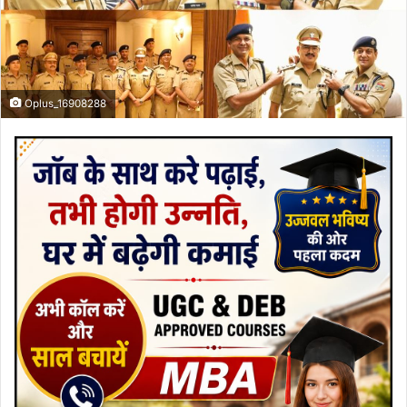
Oplus_16908288