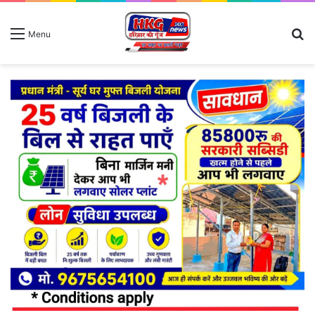
S
Menu
fo