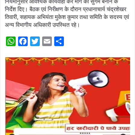
नियमानुसार आवश्यक कार्यवाही कर मार्ग को सुगम बनाने के
निर्देश दिए। बैठक एवं निरीक्षण के दौरान प्रधानाचार्य चंद्रशेखर
तिवारी, सहायक अभियंता मुकेश कुमार तथा समिति के सदस्य एवं
अन्य विभागीय अधिकारी उपस्थित रहे।
W
F
T
E
S
h
a
w
m
h
at
c
itt
ai
ar
s
e
er
l
e
A
b
p
o
p
o
k