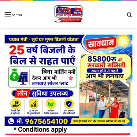
S
Menu
fo