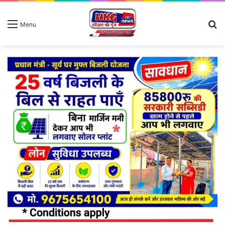
S
Menu
fo